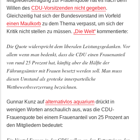
Mitgliederbefragung zur Frauenquote hat es nach dem
Willen des
CDU-Vorsitzenden nicht gegeben
.
Gleichzeitig hat sich der Bundesvorstand im Vorfeld
einen Maulkorb
zu dem Thema verpasst, um sich der
Kritik nicht stellen zu müssen.
„Die Welt“
kommentierte:
Die Quote widerspricht dem liberalen Leistungsgedanken. Vor
allem wenn man bedenkt, dass die CDU einen Frauenanteil
von rund 25 Prozent hat, künftig aber die Hälfte der
Führungsämter mit Frauen besetzt werden soll. Man muss
diesen Umstand als groteske innerparteiliche
Wettbewerbsverzerrung bezeichnen.
Gunnar Kunz auf
alternativlos aquarium
drückt in
wenigen Worten anschaulich aus, was die CDU-
Frauenquote bei einem Frauenanteil von 25 Prozent an
den Mitgliedern bedeutet:
Ein Viertel Frauen in der CDU sollen an den Futtertrögen der