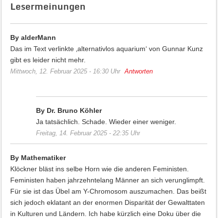
Lesermeinungen
By alderMann
Das im Text verlinkte ‚alternativlos aquarium‘ von Gunnar Kunz
gibt es leider nicht mehr.
Mittwoch, 12. Februar 2025 - 16:30 Uhr
Antworten
By Dr. Bruno Köhler
Ja tatsächlich. Schade. Wieder einer weniger.
Freitag, 14. Februar 2025 - 22:35 Uhr
By Mathematiker
Klöckner bläst ins selbe Horn wie die anderen Feministen.
Feministen haben jahrzehntelang Männer an sich verunglimpft.
Für sie ist das Übel am Y-Chromosom auszumachen. Das beißt
sich jedoch eklatant an der enormen Disparität der Gewalttaten
in Kulturen und Ländern. Ich habe kürzlich eine Doku über die