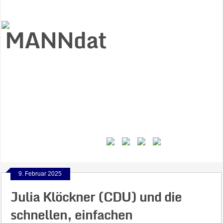
Start
Ziele
Väter
Jungen
Gesundheit
Gewalt
MANNstat
Themen
Videos
Feminismus
Kontakt
9. Februar 2025
Julia Klöckner (CDU) und die
schnellen, einfachen