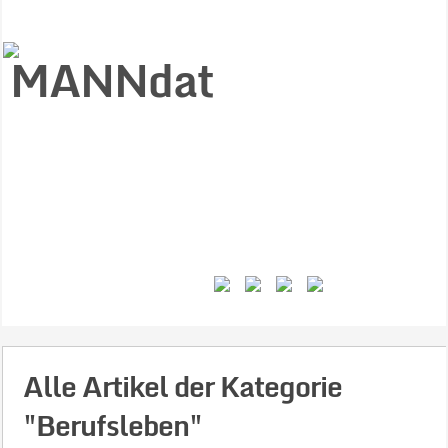
Start
Ziele
Väter
Jungen
Gesundheit
Gewalt
MANNstat
Themen
Videos
Feminismus
Kontakt
Alle Artikel der Kategorie
"Berufsleben"