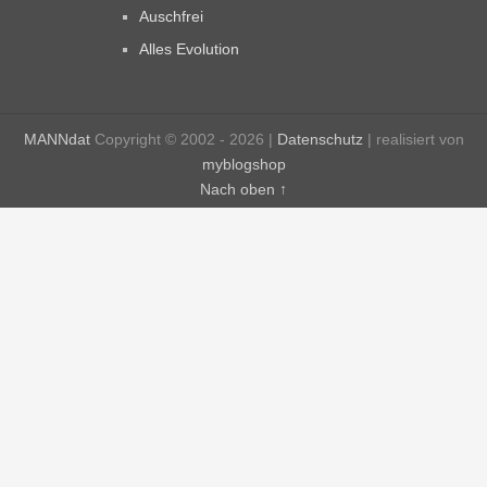
Auschfrei
Alles Evolution
MANNdat
Copyright © 2002 - 2026 |
Datenschutz
| realisiert von
myblogshop
Nach oben ↑