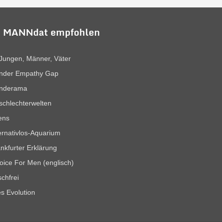
 MANNdat empfohlen
Jungen, Männer, Väter
nder Empathy Gap
nderama
chlechterwelten
ens
ernativlos-Aquarium
nkfurter Erklärung
oice For Men (englisch)
chfrei
es Evolution