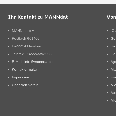
Ihr Kontakt zu MANNdat
Von
MANNdat e.V.
IG 
Postfach 601405
Ge
D-22214 Hamburg
Ge
Telefax: 03222/3393665
Ges
E-Mail:
info@manndat.de
Ag
Kontakformular
Alt
Impressum
Fra
Über den Verein
A V
Aus
All