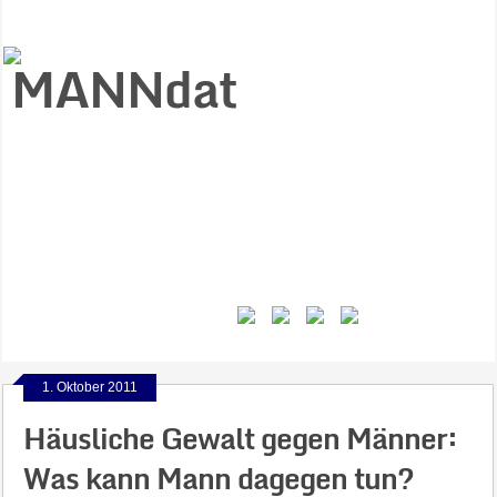
Start
Ziele
Väter
Jungen
Gesundheit
Gewalt
MANNstat
Themen
Videos
Feminismus
Kontakt
1. Oktober 2011
Häusliche Gewalt gegen Männer:
Was kann Mann dagegen tun?