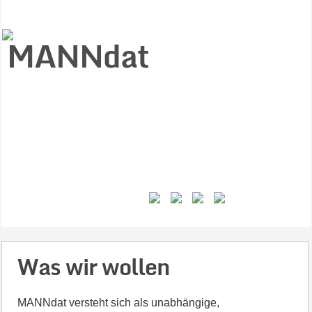
Start
Ziele
Väter
Jungen
Gesundheit
Gewalt
MANNstat
Themen
Videos
Feminismus
Kontakt
Was wir wollen
MANNdat versteht sich als unabhängige,