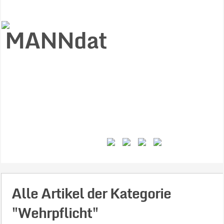
Start
Ziele
Väter
Jungen
Gesundheit
Gewalt
MANNstat
Themen
Videos
Feminismus
Kontakt
Alle Artikel der Kategorie
"Wehrpflicht"