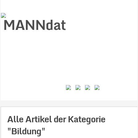
Start
Ziele
Väter
Jungen
Gesundheit
Gewalt
MANNstat
Themen
Videos
Feminismus
Kontakt
Alle Artikel der Kategorie
"Bildung"