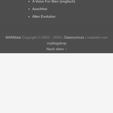
A Voice For Men (englisch)
Auschfrei
Alles Evolution
MANNdat
Copyright © 2002 - 2026 |
Datenschutz
| realisiert von
myblogshop
Nach oben ↑