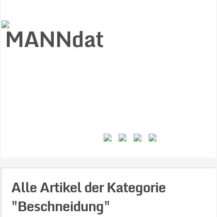
Start
Ziele
Väter
Jungen
Gesundheit
Gewalt
MANNstat
Themen
Videos
Feminismus
Kontakt
Alle Artikel der Kategorie
"Beschneidung"