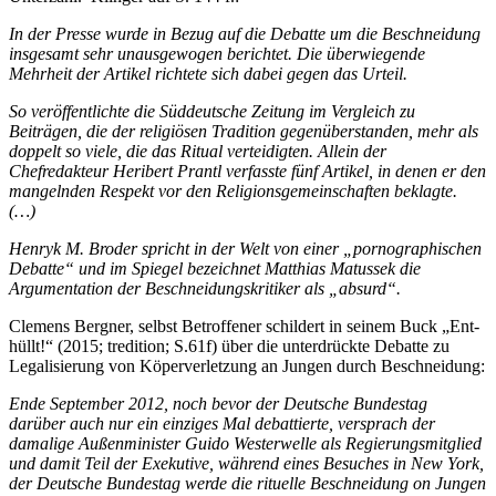
In der Presse wurde in Bezug auf die Debatte um die Beschneidung
insgesamt sehr unausgewogen berichtet. Die überwiegende
Mehrheit der Artikel richtete sich dabei gegen das Urteil.
So veröffentlichte die Süddeutsche Zeitung im Vergleich zu
Beiträgen, die der religiösen Tradition gegenüberstanden, mehr als
doppelt so viele, die das Ritual verteidigten. Allein der
Chefredakteur Heribert Prantl verfasste fünf Artikel, in denen er den
mangelnden Respekt vor den Religionsgemeinschaften beklagte.
(…)
Henryk M. Broder spricht in der Welt von einer „pornographischen
Debatte“ und im Spiegel bezeichnet Matthias Matussek die
Argumentation der Beschneidungskritiker als „absurd“.
Clemens Bergner, selbst Betroffener schildert in seinem Buck „Ent-
hüllt!“ (2015; tredition; S.61f) über die unterdrückte Debatte zu
Legalisierung von Köperverletzung an Jungen durch Beschneidung:
Ende September 2012, noch bevor der Deutsche Bundestag
darüber auch nur ein einziges Mal debattierte, versprach der
damalige Außenminister Guido Westerwelle als Regierungsmitglied
und damit Teil der Exekutive, während eines Besuches in New York,
der Deutsche Bundestag werde die rituelle Beschneidung on Jungen