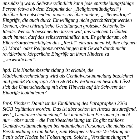
unzulässig wäre. Selbstverständlich kann jede entscheidungsfähige
Person (etwa ab dem Zeitpunkt der „Religionsmündigkeit“)
darüber frei entscheiden, anders als über andere, „sittenwidrige“
Eingriffe, die auch durch Einwilligung nicht gerechtfertigt werden
können, etwa chirurgische Gestaltungen grotesker Schönheits-
Ideale. Wer sich beschneiden lassen will, aus welchen Gründen
auch immer, darf das selbstverständlich tun. Es geht darum, ob
Eltern/Sorgeberechtigten das „Recht“ einzuräumen ist, ihre eigenen
(!) Moral- oder Religionsvorstellungen mit Gewalt durch nicht
revidierbare körperliche Eingriffe an ihren Kindern zu
„verwirklichen“.
hpd: Die Knabenbeschneidung ist erlaubt, die
Mädchenbeschneidung wird als Genitalverstümmelung bezeichnet
und gemäß Paragraph 226a StGB als Verbrechen bestraft. Lässt
sich die Unterscheidung mit dem Hinweis auf die Schwere der
Eingriffe legitimieren?
Prof. Fischer: Damit ist die Einführung des Paragraphen 226a
StGB legitimiert worden. Das ist aber schon im Ansatz unzutreffend,
weil „Genitalverstümmelung“ bei männlichen Personen ja nicht
nur – aber auch – die Penisbeschneidung ist. Es gibt zahllose
Genitalverstümmelungen bei männlichen Personen, die nichts mit
Beschneidung zu tun haben, zum Beispiel schwere Verletzung an
Penis oder Hoden bei Folterungen. Solche „Verstümmelungen“