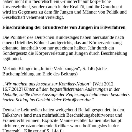
haben nicht nur theoretisch ein Grundrecht auf körperliche
Unversehrtheit, sondern auch in der Realität, und ihr Grundrecht
wird im Gegensatz zu dem für Jungen und Männer von Politik und
Gesellschaft vehement verteidigt.
Einschränkung der Grundrechte von Jungen im Eilverfahren
Die Politiker des Deutschen Bundestages haben hierzulande nach
einem Urteil des Kölner Landgerichts, das auf Körperverletzung
erkannte, innerhalb von nur gut einem halben Jahr durch ein
Sondergesetz die Körperverletzung an Jungen durch Beschneidung
legitimiert.
Melanie Klinger in „Intime Verletzungen“, S. 146 (siehe
Buchempfehlung am Ende des Beitrags)
„Wir machen uns ja sonst zur Komiker-Nation“
[Welt 2012,
16.7.2012]
Unter all den bagatellisierenden Äußerungen in der
Debatte, stellte diese Aussage der Regierungschefin einen besonders
harten Schlag ins Gesicht vieler Betroffener dar.“
Deutsche Leitmedien hatten weitgehend Beifall gespendet, in den
Talkshows fand man mehrheitlich Bescheidungsbefürworter und
Frauenrechtlerinnen. Explizite Männerrechtler kamen überhaupt
nicht vor, ernstzunehmende Kritiker waren hoffnungslos in der
Unterzahl. Klinger auf S. 144 f.: