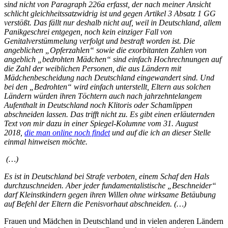
sind nicht von Paragraph 226a erfasst, der nach meiner Ansicht
schlicht gleichheitssatzwidrig ist und gegen Artikel 3 Absatz 1 GG
verstößt. Das fällt nur deshalb nicht auf, weil in Deutschland, allem
Panikgeschrei entgegen, noch kein einziger Fall von
Genitalverstümmelung verfolgt und bestraft worden ist. Die
angeblichen „Opferzahlen“ sowie die exorbitanten Zahlen von
angeblich „bedrohten Mädchen“ sind einfach Hochrechnungen auf
die Zahl der weiblichen Personen, die aus Ländern mit
Mädchenbescheidung nach Deutschland eingewandert sind. Und
bei den „Bedrohten“ wird einfach unterstellt, Eltern aus solchen
Ländern würden ihren Töchtern auch nach jahrzehntelangem
Aufenthalt in Deutschland noch Klitoris oder Schamlippen
abschneiden lassen. Das trifft nicht zu. Es gibt einen erläuternden
Text von mir dazu in einer Spiegel-Kolumne vom 31. August
2018,
die man online noch findet
und auf die ich an dieser Stelle
einmal hinweisen möchte.
(…)
Es ist in Deutschland bei Strafe verboten, einem Schaf den Hals
durchzuschneiden. Aber jeder fundamentalistische „Beschneider“
darf Kleinstkindern gegen ihren Willen ohne wirksame Betäubung
auf Befehl der Eltern die Penisvorhaut abschneiden. (…)
Frauen und Mädchen in Deutschland und in vielen anderen Ländern