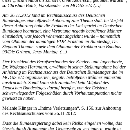
diese „nicht einmal als Zuhörer, ohne Rederecht, geduldet wurden“,
so Christian Bahls, Vorsitzender von MOGiS e.V. (…)
Am 26.11.2012 fand im Rechtsausschuss des Deutschen
Bundestages eine offizielle Anhörung zum Thema statt. Im Vorfeld
dieser Anhörung hatte die Fraktion der Linkspartei im Deutschen
Bundestag beantragt, eine Vertretung negativ betroffener Männer
einzuladen, was jedoch vehement abgelehnt wurde – namentlich
vom Obmann der damaligen FDP-Fraktion im Bundestag, Dr.
Stephan Thomae, sowie dem Obmann der Fraktion von Bündnis
90/Die Grünen, Jerzy Montag. (…)
Der Präsident des Berufsverbandes der Kinder- und Jugendärzte,
Dr. Wolfgang Hartmann, erwähnte in seiner Stellungnahme bei der
Anhörung im Rechtsausschuss des Deutschen Bundestages die im
MOGiS e.V. organisierten, negativ betroffenen Männer immerhin
ausdrücklich. Somit kann sich zumindest kein Mitglied des
Deutschen Bundestages darauf berufen, von der Existenz
schwerwiegender Folgeschäden durch Vorhautamputation nichts
gewusst zu haben.
Melanie Klinger in „Intime Verletzungen“, S. 156, zur Anhörung
des Rechtsausschusses vom 26.11.2012:
Dass die Bundesregierung dabei kein Risiko eingehen wollte, das
Gesetz durch Argumente der Gegenseite zu verhindern, wurde in