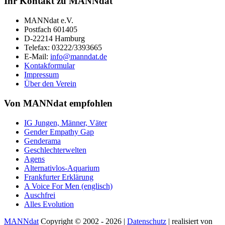
Ihr Kontakt zu MANNdat
MANNdat e.V.
Postfach 601405
D-22214 Hamburg
Telefax: 03222/3393665
E-Mail:
info@manndat.de
Kontakformular
Impressum
Über den Verein
Von MANNdat empfohlen
IG Jungen, Männer, Väter
Gender Empathy Gap
Genderama
Geschlechterwelten
Agens
Alternativlos-Aquarium
Frankfurter Erklärung
A Voice For Men (englisch)
Auschfrei
Alles Evolution
MANNdat
Copyright © 2002 - 2026 |
Datenschutz
| realisiert von