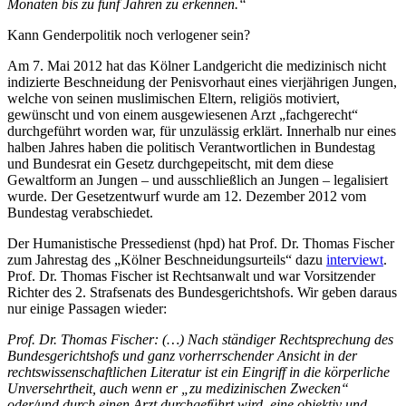
Monaten bis zu fünf Jahren zu erkennen.“
Kann Genderpolitik noch verlogener sein?
Am 7. Mai 2012 hat das Kölner Landgericht die medizinisch nicht
indizierte Beschneidung der Penisvorhaut eines vierjährigen Jungen,
welche von seinen muslimischen Eltern, religiös motiviert,
gewünscht und von einem ausgewiesenen Arzt „fachgerecht“
durchgeführt worden war, für unzulässig erklärt. Innerhalb nur eines
halben Jahres haben die politisch Verantwortlichen in Bundestag
und Bundesrat ein Gesetz durchgepeitscht, mit dem diese
Gewaltform an Jungen – und ausschließlich an Jungen – legalisiert
wurde. Der Gesetzentwurf wurde am 12. Dezember 2012 vom
Bundestag verabschiedet.
Der Humanistische Pressedienst (hpd) hat Prof. Dr. Thomas Fischer
zum Jahrestag des „Kölner Beschneidungsurteils“ dazu
interviewt
.
Prof. Dr. Thomas Fischer ist Rechtsanwalt und war Vorsitzender
Richter des 2. Strafsenats des Bundesgerichtshofs. Wir geben daraus
nur einige Passagen wieder:
Prof. Dr. Thomas Fischer:
(…) Nach ständiger Rechtsprechung des
Bundesgerichtshofs und ganz vorherrschender Ansicht in der
rechtswissenschaftlichen Literatur ist ein Eingriff in die körperliche
Unversehrtheit, auch wenn er „zu medizinischen Zwecken“
oder/und durch einen Arzt durchgeführt wird, eine objektiv und