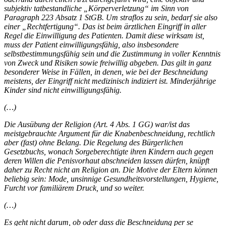
subjektiv tatbestandliche „Körperverletzung“ im Sinn von
Paragraph 223 Absatz 1 StGB. Um straflos zu sein, bedarf sie also
einer „Rechtfertigung“. Das ist beim ärztlichen Eingriff in aller
Regel die Einwilligung des Patienten. Damit diese wirksam ist,
muss der Patient einwilligungsfähig, also insbesondere
selbstbestimmungsfähig sein und die Zustimmung in voller Kenntnis
von Zweck und Risiken sowie freiwillig abgeben. Das gilt in ganz
besonderer Weise in Fällen, in denen, wie bei der Beschneidung
meistens, der Eingriff nicht medizinisch indiziert ist. Minderjährige
Kinder sind nicht einwilligungsfähig.
(…)
Die Ausübung der Religion (Art. 4 Abs. 1 GG) war/ist das
meistgebrauchte Argument für die Knabenbeschneidung, rechtlich
aber (fast) ohne Belang. Die Regelung des Bürgerlichen
Gesetzbuchs, wonach Sorgeberechtigte ihren Kindern auch gegen
deren Willen die Penisvorhaut abschneiden lassen dürfen, knüpft
daher zu Recht nicht an Religion an. Die Motive der Eltern können
beliebig sein: Mode, unsinnige Gesundheitsvorstellungen, Hygiene,
Furcht vor familiärem Druck, und so weiter.
(…)
Es geht nicht darum, ob oder dass die Beschneidung per se