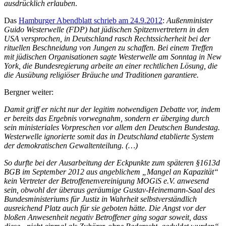
ausdrücklich erlauben
.
Das
Hamburger Abendblatt schrieb am 24.9.2012
:
Außenminister
Guido Westerwelle (FDP) hat jüdischen Spitzenvertretern in den
USA versprochen, in Deutschland rasch Rechtssicherheit bei der
rituellen Beschneidung von Jungen zu schaffen. Bei einem Treffen
mit jüdischen Organisationen sagte Westerwelle am Sonntag in New
York, die Bundesregierung arbeite an einer rechtlichen Lösung, die
die Ausübung religiöser Bräuche und Traditionen garantiere.
Bergner weiter:
Damit griff er nicht nur der legitim notwendigen Debatte vor, indem
er bereits das Ergebnis vorwegnahm, sondern er überging durch
sein ministeriales Vorpreschen vor allem den Deutschen Bundestag.
Westerwelle ignorierte somit das in Deutschland etablierte System
der demokratischen Gewaltenteilung. (…)
So durfte bei der Ausarbeitung der Eckpunkte zum späteren §1613d
BGB im September 2012 aus angeblichem „Mangel an Kapazität“
kein Vertreter der Betroffenenvereinigung MOGiS e.V. anwesend
sein, obwohl der überaus geräumige Gustav-Heinemann-Saal des
Bundesministeriums für Justiz in Wahrheit selbstverständlich
ausreichend Platz auch für sie geboten hätte. Die Angst vor der
bloßen Anwesenheit negativ Betroffener ging sogar soweit, dass