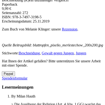
Beschneidung (K)ein unzulässiger Vergleich?“
Paperback
9,99 €
Seitenanzahl: 272
ISBN: 978-3-7497-3198-5
Erscheinungsdatum: 25.11.2019
Zum Buch von Melanie Klinger: unsere
Rezension
.
Quelle Beitragsbild: bluttropfen_pixelio_merlestechow_200x200.jpg
Stichworte:
Beschneidung
,
Gewalt gegen Jungen
,
Jungen
Hat Ihnen der Artikel gefallen? Bitte unterstützen Sie unsere Arbeit
mit einer Spende.
Spendenformular
Lesermeinungen
By Milan Hauth
> Die Ausübung der Religion (Art. 4 Abs. 1 GG) war/ist das