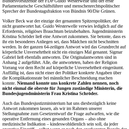
Bundesvorsitzende der FDP Guido Westerwelle und der erste
Parlamentarische Geschäftsführer und menschenrechtspolitischer
Sprecher der Bundestagsfraktion von Bündnis 90/Die Grünen.
Volker Beck war der einzige der genannten Spitzenpolitiker, der
nicht geantwortet hat. Guido Westerwelle verwies lediglich auf die
Erfordernis, religiöses Brauchtum beizubehalten. Jugendministerin
Kristina Schröder ließ eine Antwort zukommen. Sie betonte, dass es
ihr ein besonderes Anliegen sei, dass Mädchen nicht beschnitten
werden. In der ganzen 64-zeiligen Antwort wird das Grundrecht auf
körperliche Unversehrtheit nicht ein einziges Mal genannt. Sigmar
Gabriel ließ ebenfalls antworten. Die Originalantworten sind in
Anhang 2 aufgeführt. Alle, die antworteten, haben der Religion
Vorrang vor dem Recht auf körperliche Unversehrtheit eingeräumt.
Auffällig ist, dass nicht einer der Politiker konkrete Angaben über
die Komplikationsrate bei männlicher Beschneidung machen
konnte.
Niemand konnte uns konkrete Zahlen nennen, noch
nicht einmal die oberste für Jungen zuständige Ministerin, die
Bundesjugendministerin Frau Kristina Schröder.
Auch das Bundesjustizministerium hat uns diesbezüglich keine
Antwort zukommen lassen, als wir im Rahmen unserer
Stellungnahme zum Gesetzentwurf die Frage aufwarfen, wie die
operative Entfernung eines gesunden Organs – also ohne
medizinische Indikation – kindeswohldienlich sein soll, da jeder