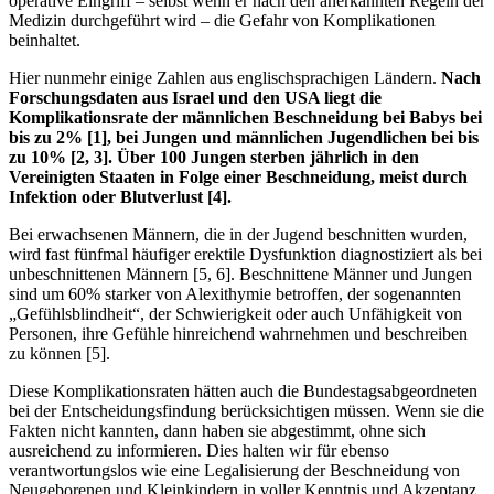
operative Eingriff – selbst wenn er nach den anerkannten Regeln der
Medizin durchgeführt wird – die Gefahr von Komplikationen
beinhaltet.
Hier nunmehr einige Zahlen aus englischsprachigen Ländern.
Nach
Forschungsdaten aus Israel und den USA liegt die
Komplikationsrate der männlichen Beschneidung bei Babys bei
bis zu 2% [1], bei Jungen und männlichen Jugendlichen bei bis
zu 10% [2, 3]. Über 100 Jungen sterben jährlich in den
Vereinigten Staaten in Folge einer Beschneidung, meist durch
Infektion oder Blutverlust [4].
Bei erwachsenen Männern, die in der Jugend beschnitten wurden,
wird fast fünfmal häufiger erektile Dysfunktion diagnostiziert als bei
unbeschnittenen Männern [5, 6]. Beschnittene Männer und Jungen
sind um 60% starker von Alexithymie betroffen, der sogenannten
„Gefühlsblindheit“, der Schwierigkeit oder auch Unfähigkeit von
Personen, ihre Gefühle hinreichend wahrnehmen und beschreiben
zu können [5].
Diese Komplikationsraten hätten auch die Bundestagsabgeordneten
bei der Entscheidungsfindung berücksichtigen müssen. Wenn sie die
Fakten nicht kannten, dann haben sie abgestimmt, ohne sich
ausreichend zu informieren. Dies halten wir für ebenso
verantwortungslos wie eine Legalisierung der Beschneidung von
Neugeborenen und Kleinkindern in voller Kenntnis und Akzeptanz