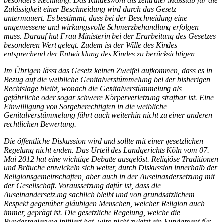
besonders Rechnung. Das Kindeswohl als zentraler Maßstab für die
Zulässigkeit einer Beschneidung wird durch das Gesetz
untermauert. Es bestimmt, dass bei der Beschneidung eine
angemessene und wirkungsvolle Schmerzbehandlung erfolgen
muss. Darauf hat Frau Ministerin bei der Erarbeitung des Gesetzes
besonderen Wert gelegt. Zudem ist der Wille des Kindes
entsprechend der Entwicklung des Kindes zu berücksichtigen.
Im Übrigen lässt das Gesetz keinen Zweifel aufkommen, dass es in
Bezug auf die weibliche Genitalverstümmelung bei der bisherigen
Rechtslage bleibt, wonach die Genitalverstümmelung als
gefährliche oder sogar schwere Körperverletzung strafbar ist. Eine
Einwilligung von Sorgeberechtigten in die weibliche
Genitalverstümmelung führt auch weiterhin nicht zu einer anderen
rechtlichen Bewertung.
Die öffentliche Diskussion wird und sollte mit einer gesetzlichen
Regelung nicht enden. Das Urteil des Landgerichts Köln vom 07.
Mai 2012 hat eine wichtige Debatte ausgelöst. Religiöse Traditionen
und Bräuche entwickeln sich weiter, durch Diskussion innerhalb der
Religionsgemeinschaften, aber auch in der Auseinandersetzung mit
der Gesellschaft. Voraussetzung dafür ist, dass die
Auseinandersetzung sachlich bleibt und von grundsätzlichem
Respekt gegenüber gläubigen Menschen, welcher Religion auch
immer, geprägt ist. Die gesetzliche Regelung, welche die
Bundesregierung initiiert hat, wird nicht zuletzt ein Fundament für