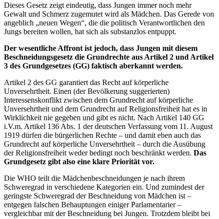
Dieses Gesetz zeigt eindeutig, dass Jungen immer noch mehr
Gewalt und Schmerz zugemutet wird als Mädchen. Das Gerede von
angeblich „neuen Wegen“, die die politisch Verantwortlichen den
Jungs bereiten wollen, hat sich als substanzlos entpuppt.
Der wesentliche Affront ist jedoch, dass Jungen mit diesem
Beschneidungsgesetz die Grundrechte aus Artikel 2 und Artikel
3 des Grundgesetzes (GG) faktisch aberkannt werden.
Artikel 2 des GG garantiert das Recht auf körperliche
Unversehrtheit. Einen (der Bevölkerung suggerierten)
Interessenskonflikt zwischen dem Grundrecht auf körperliche
Unversehrtheit und dem Grundrecht auf Religionsfreiheit hat es in
Wirklichkeit nie gegeben und gibt es nicht. Nach Artikel 140 GG
i.V.m. Artikel 136 Abs. 1 der deutschen Verfassung vom 11. August
1919 dürfen die bürgerlichen Rechte – und damit eben auch das
Grundrecht auf körperliche Unversehrtheit – durch die Ausübung
der Religionsfreiheit weder bedingt noch beschränkt werden.
Das
Grundgesetz gibt also eine klare Priorität vor.
Die WHO teilt die Mädchenbeschneidungen je nach ihrem
Schweregrad in verschiedene Kategorien ein. Und zumindest der
geringste Schweregrad der Beschneidung von Mädchen ist –
entgegen falschen Behauptungen einiger Parlamentarier –
vergleichbar mit der Beschneidung bei Jungen. Trotzdem bleibt bei