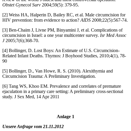
Obstet Gynecol Surv
2004;59(5): 379-95.
[2] Weiss HA, Halperin D, Bailey RC, et al. Male circumcision for
HIV prevention: from evidence to action?
AIDS
2008;22(5):567-74.
[3] Ben-Chaim J, Livne PM, Binyamini J, et al. Complications of
circumcision in Israel: a one year multicenter survey.
Isr Med Assoc
J
2005;7(6);368-70.
[4] Bollinger, D. Lost Boys: An Estimate of U.S. Circumcision-
Related Infant Deaths. Thymos: J Boyhood Studies, 2010;4(1), 78-
90
[5] Bollinger, D., Van Howe, R. S. (2010). Alexithymia and
Circumcision Trauma: A Preliminary Investigation.
[6] Tang WS, Khoo EM. Prevalence and correlates of premature
ejaculation in a primary care setting: A preliminary cross-sectional
study. J Sex Med, 14 Apr 2011
Anlage 1
Unsere Anfrage vom 21.11.2012