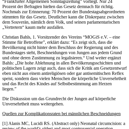
“Frankfurter Allgemeinen Sonntagszeitung” vorliegt. Nur 24
Prozent der Befragten hielten das Gesetz demnach für richtig.
Nochmals zur Erinnerung: 70 Prozent der Bundestagsabgeordneten
stimmten für das Gesetz. Deutlicher kann die Diskrepanz zwischen
dem Souverän, nämlich dem Volk, und seinen parlamentarischen
„Vertretern“ kaum mehr ausfallen.
Christian Bahls, 1. Vorsitzender des Vereins “MOGiS e.V. – eine
Stimme für Betroffene”, erklärt dazu: “Es zeigt sich, dass die
Bevölkerung nicht hinter dem Beschluss der Regierung und des
Bundestages steht, Beschneidungen von Jungen aus jedem Grund
und ohne deren Zustimmung zu legalisieren.“ Und weiter ergänzt
Bahls: „Die hohe Ablehnung in allen Bevölkerungsschichten und
politischen Lagern zeigt auch, dass sich die Kritik am Gesetzentwurf
eben nicht aus einem antireligiösen oder gar antisemitischen Reflex
speist, sondern dass vielen Menschen die körperliche Unversehrtheit
und das Recht des Kindes auf Selbstbestimmung am Herzen
liegen.”
Die Diskussion um das Grundrecht der Jungen auf körperliche
Unversehrtheit muss weitergehen.
Quellen zur Komplikationsraten bei männlichen Beschneidungen
[1] Alanis MC, Lucidi RS. (Abstract only) Neonatal circumcision: a
review of the world’s oldest and most controversial operation.