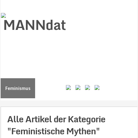
Start
Ziele
Väter
Jungen
Gesundheit
Gewalt
MANNstat
Themen
Videos
Feminismus
Kontakt
Alle Artikel der Kategorie
"Feministische Mythen"