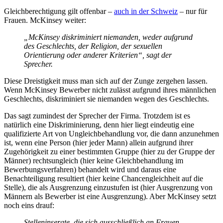
Gleichberechtigung gilt offenbar –
auch in der Schweiz
– nur für
Frauen. McKinsey weiter:
„McKinsey diskriminiert niemanden, weder aufgrund
des Geschlechts, der Religion, der sexuellen
Orientierung oder anderer Kriterien“, sagt der
Sprecher.
Diese Dreistigkeit muss man sich auf der Zunge zergehen lassen.
Wenn McKinsey Bewerber nicht zulässt aufgrund ihres männlichen
Geschlechts, diskriminiert sie niemanden wegen des Geschlechts.
Das sagt zumindest der Sprecher der Firma. Trotzdem ist es
natürlich eine Diskriminierung, denn hier liegt eindeutig eine
qualifizierte Art von Ungleichbehandlung vor, die dann anzunehmen
ist, wenn eine Person (hier jeder Mann) allein aufgrund ihrer
Zugehörigkeit zu einer bestimmten Gruppe (hier zu der Gruppe der
Männer) rechtsungleich (hier keine Gleichbehandlung im
Bewerbungsverfahren) behandelt wird und daraus eine
Benachteiligung resultiert (hier keine Chancengleichheit auf die
Stelle), die als Ausgrenzung einzustufen ist (hier Ausgrenzung von
Männern als Bewerber ist eine Ausgrenzung). Aber McKinsey setzt
noch eins drauf:
Stelleninserate, die sich ausschließlich an Frauen