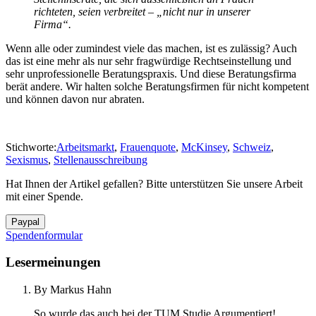
richteten, seien verbreitet – „nicht nur in unserer
Firma“.
Wenn alle oder zumindest viele das machen, ist es zulässig? Auch
das ist eine mehr als nur sehr fragwürdige Rechtseinstellung und
sehr unprofessionelle Beratungspraxis. Und diese Beratungsfirma
berät andere. Wir halten solche Beratungsfirmen für nicht kompetent
und können davon nur abraten.
Stichworte:
Arbeitsmarkt
,
Frauenquote
,
McKinsey
,
Schweiz
,
Sexismus
,
Stellenausschreibung
Hat Ihnen der Artikel gefallen? Bitte unterstützen Sie unsere Arbeit
mit einer Spende.
Spendenformular
Lesermeinungen
By Markus Hahn
So wurde das auch bei der TUM Studie Argumentiert!