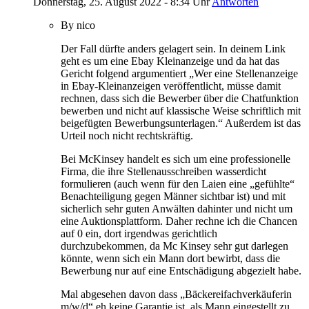
Donnerstag, 25. August 2022 - 8:34 Uhr
Antworten
By nico
Der Fall dürfte anders gelagert sein. In deinem Link
geht es um eine Ebay Kleinanzeige und da hat das
Gericht folgend argumentiert „Wer eine Stellenanzeige
in Ebay-Kleinanzeigen veröffentlicht, müsse damit
rechnen, dass sich die Bewerber über die Chatfunktion
bewerben und nicht auf klassische Weise schriftlich mit
beigefügten Bewerbungsunterlagen.“ Außerdem ist das
Urteil noch nicht rechtskräftig.
Bei McKinsey handelt es sich um eine professionelle
Firma, die ihre Stellenausschreiben wasserdicht
formulieren (auch wenn für den Laien eine „gefühlte“
Benachteiligung gegen Männer sichtbar ist) und mit
sicherlich sehr guten Anwälten dahinter und nicht um
eine Auktionsplattform. Daher rechne ich die Chancen
auf 0 ein, dort irgendwas gerichtlich
durchzubekommen, da Mc Kinsey sehr gut darlegen
könnte, wenn sich ein Mann dort bewirbt, dass die
Bewerbung nur auf eine Entschädigung abgezielt habe.
Mal abgesehen davon dass „Bäckereifachverkäuferin
m/w/d“ eh keine Garantie ist, als Mann eingestellt zu