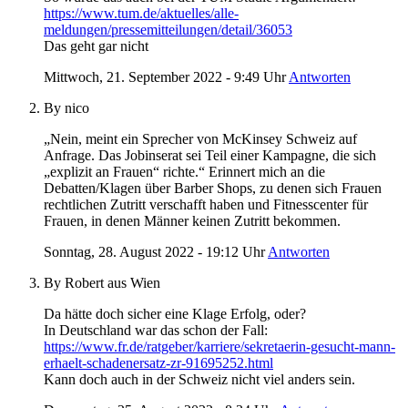
https://www.tum.de/aktuelles/alle-
meldungen/pressemitteilungen/detail/36053
Das geht gar nicht
Mittwoch, 21. September 2022 - 9:49 Uhr
Antworten
By nico
„Nein, meint ein Sprecher von McKinsey Schweiz auf
Anfrage. Das Jobinserat sei Teil einer Kampagne, die sich
„explizit an Frauen“ richte.“ Erinnert mich an die
Debatten/Klagen über Barber Shops, zu denen sich Frauen
rechtlichen Zutritt verschafft haben und Fitnesscenter für
Frauen, in denen Männer keinen Zutritt bekommen.
Sonntag, 28. August 2022 - 19:12 Uhr
Antworten
By Robert aus Wien
Da hätte doch sicher eine Klage Erfolg, oder?
In Deutschland war das schon der Fall:
https://www.fr.de/ratgeber/karriere/sekretaerin-gesucht-mann-
erhaelt-schadenersatz-zr-91695252.html
Kann doch auch in der Schweiz nicht viel anders sein.