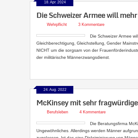
18. Apr. 2024
Die Schweizer Armee will meh
Wehrpflicht
3 Kommentare
Die Schweizer Armee wil
Gleichberechtigung, Gleichstellung, Gender Mainstr
NICHT um die sorgsam von der Frauenförderindustri
der militärische Männerzwangsdienst.
24. Aug. 2022
McKinsey mit sehr fragwürdig
Berufsleben
4 Kommentare
Die Beratungsfirma McKin
Ungewöhnliches. Allerdings werden Männer aufgrund
zugelassen. Ist das eine Diskriminierung von Männ