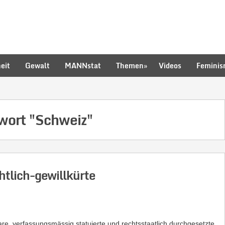
eit
Gewalt
MANNstat
Themen
»
Videos
Femini
hwort
"Schweiz"
htlich-gewillkürte
lare, verfassungsmässig statuierte und rechtsstaatlich durchgesetzte