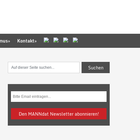
smus
»
Kontakt
»