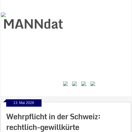
Start
Ziele
Väter
Jungen
Gesundheit
Gewalt
MANNstat
Themen
Videos
Feminismus
Kontakt
13. Mai 2026
Wehrpflicht in der Schweiz:
rechtlich-gewillkürte