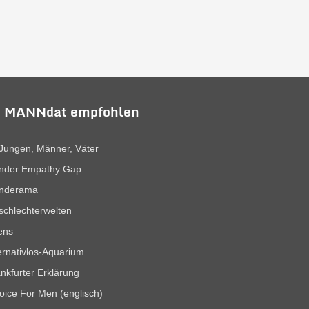
 MANNdat empfohlen
Jungen, Männer, Väter
nder Empathy Gap
nderama
chlechterwelten
ens
ernativlos-Aquarium
nkfurter Erklärung
oice For Men (englisch)