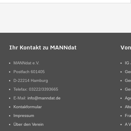
Ihr Kontakt zu MANNdat
Von
MANNdat e.V.
IG 
Postfach 601405
Ge
D-22214 Hamburg
Ge
Telefax: 03222/3393665
Ges
E-Mail:
info@manndat.de
Ag
Kontakformular
Alt
Impressum
Fra
Über den Verein
A V