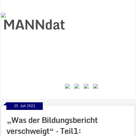
Start
Ziele
Väter
Jungen
Gesundheit
Gewalt
MANNstat
Themen
Videos
Feminismus
Kontakt
25. Juli 2021
„Was der Bildungsbericht
verschweigt“ – Teil1: