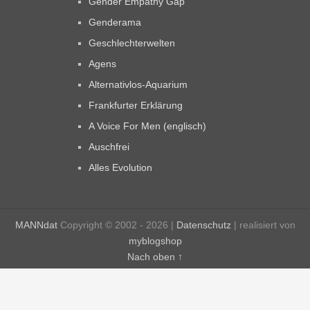
Gender Empathy Gap
Genderama
Geschlechterwelten
Agens
Alternativlos-Aquarium
Frankfurter Erklärung
A Voice For Men (englisch)
Auschfrei
Alles Evolution
MANNdat
Copyright © 2002 - 2026 |
Datenschutz
| realisiert von
myblogshop
Nach oben ↑