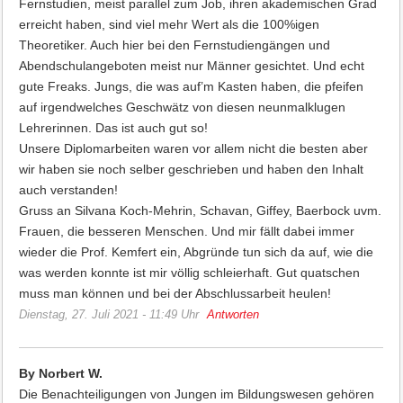
Fernstudien, meist parallel zum Job, ihren akademischen Grad
erreicht haben, sind viel mehr Wert als die 100%igen
Theoretiker. Auch hier bei den Fernstudiengängen und
Abendschulangeboten meist nur Männer gesichtet. Und echt
gute Freaks. Jungs, die was auf’m Kasten haben, die pfeifen
auf irgendwelches Geschwätz von diesen neunmalklugen
Lehrerinnen. Das ist auch gut so!
Unsere Diplomarbeiten waren vor allem nicht die besten aber
wir haben sie noch selber geschrieben und haben den Inhalt
auch verstanden!
Gruss an Silvana Koch-Mehrin, Schavan, Giffey, Baerbock uvm.
Frauen, die besseren Menschen. Und mir fällt dabei immer
wieder die Prof. Kemfert ein, Abgründe tun sich da auf, wie die
was werden konnte ist mir völlig schleierhaft. Gut quatschen
muss man können und bei der Abschlussarbeit heulen!
Dienstag, 27. Juli 2021 - 11:49 Uhr
Antworten
By Norbert W.
Die Benachteiligungen von Jungen im Bildungswesen gehören