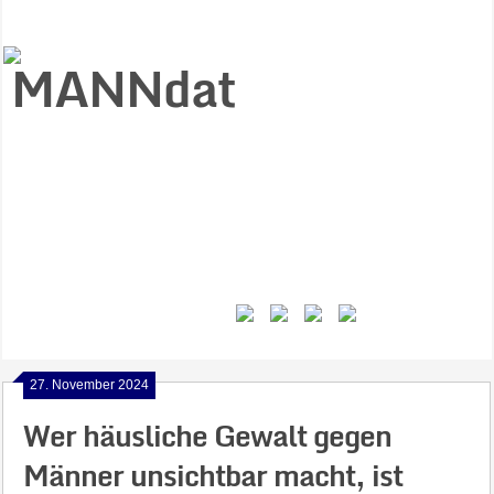
Start
Ziele
Väter
Jungen
Gesundheit
Gewalt
MANNstat
Themen
Videos
Feminismus
Kontakt
27. November 2024
Wer häusliche Gewalt gegen
Männer unsichtbar macht, ist