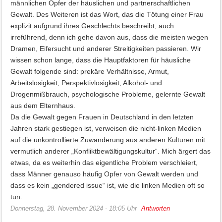
männlichen Opfer der häuslichen und partnerschaftlichen
Gewalt. Des Weiteren ist das Wort, das die Tötung einer Frau
explizit aufgrund ihres Geschlechts beschreibt, auch
irreführend, denn ich gehe davon aus, dass die meisten wegen
Dramen, Eifersucht und anderer Streitigkeiten passieren. Wir
wissen schon lange, dass die Hauptfaktoren für häusliche
Gewalt folgende sind: prekäre Verhältnisse, Armut,
Arbeitslosigkeit, Perspektivlosigkeit, Alkohol- und
Drogenmißbrauch, psychologische Probleme, gelernte Gewalt
aus dem Elternhaus.
Da die Gewalt gegen Frauen in Deutschland in den letzten
Jahren stark gestiegen ist, verweisen die nicht-linken Medien
auf die unkontrollierte Zuwanderung aus anderen Kulturen mit
vermutlich anderer „Konfliktbewältigungskultur“. Mich ärgert das
etwas, da es weiterhin das eigentliche Problem verschleiert,
dass Männer genauso häufig Opfer von Gewalt werden und
dass es kein „gendered issue“ ist, wie die linken Medien oft so
tun.
Donnerstag, 28. November 2024 - 18:05 Uhr
Antworten