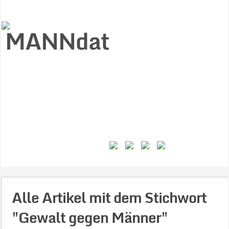
Start
Ziele
Väter
Jungen
Gesundheit
Gewalt
MANNstat
Themen
Videos
Feminismus
Kontakt
Alle Artikel mit dem Stichwort
"Gewalt gegen Männer"