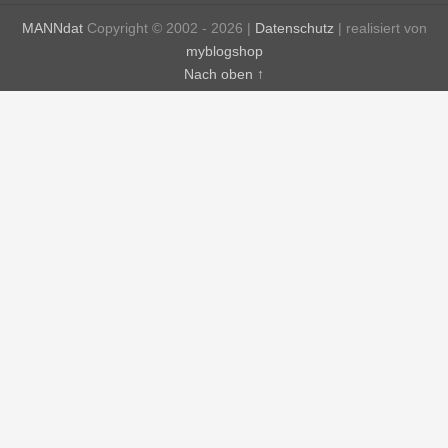
MANNdat
Copyright © 2002 - 2026 |
Datenschutz
| realisiert von
myblogshop
Nach oben ↑