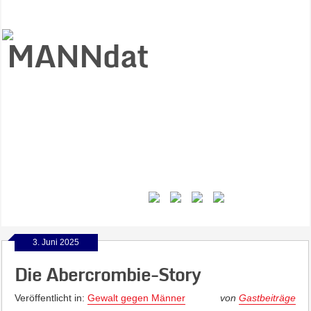
Start
Ziele
Väter
Jungen
Gesundheit
Gewalt
MANNstat
Themen
Videos
Feminismus
Kontakt
3. Juni 2025
Die Abercrombie-Story
Veröffentlicht in:
Gewalt gegen Männer
von
Gastbeiträge