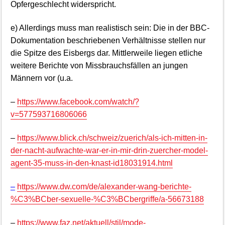
Opfergeschlecht widerspricht.
e) Allerdings muss man realistisch sein: Die in der BBC-
Dokumentation beschriebenen Verhältnisse stellen nur
die Spitze des Eisbergs dar. Mittlerweile liegen etliche
weitere Berichte von Missbrauchsfällen an jungen
Männern vor (u.a.
–
https://www.facebook.com/watch/?
v=577593716806066
–
https://www.blick.ch/schweiz/zuerich/als-ich-mitten-in-
der-nacht-aufwachte-war-er-in-mir-drin-zuercher-model-
agent-35-muss-in-den-knast-id18031914.html
–
https://www.dw.com/de/alexander-wang-berichte-
%C3%BCber-sexuelle-%C3%BCbergriffe/a-56673188
–
https://www.faz.net/aktuell/stil/mode-