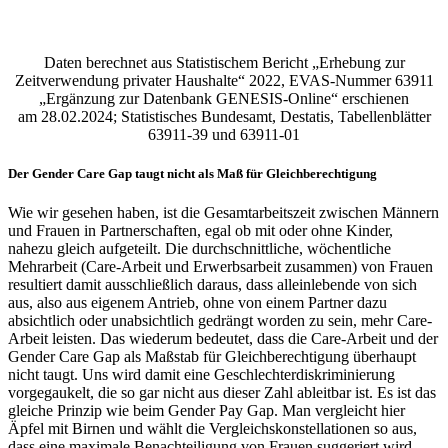
Daten berechnet aus Statistischem Bericht „Erhebung zur
Zeitverwendung privater Haushalte“ 2022, EVAS-Nummer 63911
„Ergänzung zur Datenbank GENESIS-Online“ erschienen
am 28.02.2024; Statistisches Bundesamt, Destatis, Tabellenblätter
63911-39 und 63911-01
Der Gender Care Gap taugt nicht als Maß für Gleichberechtigung
Wie wir gesehen haben, ist die Gesamtarbeitszeit zwischen Männern
und Frauen in Partnerschaften, egal ob mit oder ohne Kinder,
nahezu gleich aufgeteilt. Die durchschnittliche, wöchentliche
Mehrarbeit (Care-Arbeit und Erwerbsarbeit zusammen) von Frauen
resultiert damit ausschließlich daraus, dass alleinlebende von sich
aus, also aus eigenem Antrieb, ohne von einem Partner dazu
absichtlich oder unabsichtlich gedrängt worden zu sein, mehr Care-
Arbeit leisten. Das wiederum bedeutet, dass die Care-Arbeit und der
Gender Care Gap als Maßstab für Gleichberechtigung überhaupt
nicht taugt. Uns wird damit eine Geschlechterdiskriminierung
vorgegaukelt, die so gar nicht aus dieser Zahl ableitbar ist. Es ist das
gleiche Prinzip wie beim Gender Pay Gap. Man vergleicht hier
Äpfel mit Birnen und wählt die Vergleichskonstellationen so aus,
dass eine maximale Benachteiligung von Frauen suggeriert wird.