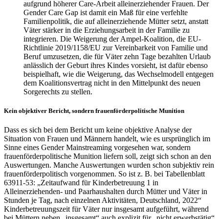
aufgrund höherer Care-Arbeit alleinerziehender Frauen. Der
Gender Care Gap ist damit ein Maß für eine verfehlte
Familienpolitik, die auf alleinerziehende Mütter setzt, anstatt
Väter stärker in die Erziehungsarbeit in der Familie zu
integrieren. Die Weigerung der Ampel-Koalition, die EU-
Richtlinie 2019/1158/EU zur Vereinbarkeit von Familie und
Beruf umzusetzen, die für Väter zehn Tage bezahlten Urlaub
anlässlich der Geburt ihres Kindes vorsieht, ist dafür ebenso
beispielhaft, wie die Weigerung, das Wechselmodell entgegen
dem Koalitionsvertrag nicht in den Mittelpunkt des neuen
Sorgerechts zu stellen.
Kein objektiver Bericht, sondern frauenförderpolitische Munition
Dass es sich bei dem Bericht um keine objektive Analyse der
Situation von Frauen und Männern handelt, wie es ursprünglich im
Sinne eines Gender Mainstreaming vorgesehen war, sondern
frauenförderpolitische Munition liefern soll, zeigt sich schon an den
Auswertungen. Manche Auswertungen wurden schon subjektiv rein
frauenförderpolitisch vorgenommen. So ist z. B. bei Tabellenblatt
63911-53: „Zeitaufwand für Kinderbetreuung 1 in
Alleinerziehenden- und Paarhaushalten durch Mütter und Väter in
Stunden je Tag, nach einzelnen Aktivitäten, Deutschland, 2022“
Kinderbetreuungszeit für Väter nur insgesamt aufgeführt, während
bei Müttern neben „insgesamt“ auch explizit für „nicht erwerbstätig“