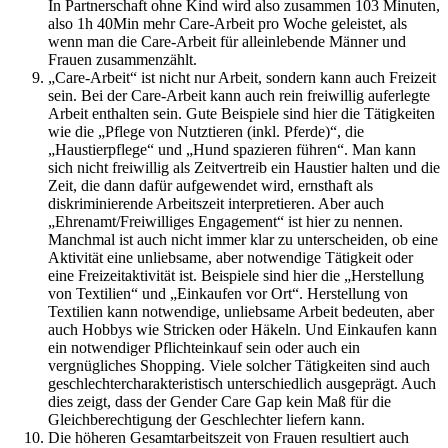
In Partnerschaft ohne Kind wird also zusammen 103 Minuten,
also 1h 40Min mehr Care-Arbeit pro Woche geleistet, als
wenn man die Care-Arbeit für alleinlebende Männer und
Frauen zusammenzählt.
„Care-Arbeit“ ist nicht nur Arbeit, sondern kann auch Freizeit
sein. Bei der Care-Arbeit kann auch rein freiwillig auferlegte
Arbeit enthalten sein. Gute Beispiele sind hier die Tätigkeiten
wie die „Pflege von Nutztieren (inkl. Pferde)“, die
„Haustierpflege“ und „Hund spazieren führen“. Man kann
sich nicht freiwillig als Zeitvertreib ein Haustier halten und die
Zeit, die dann dafür aufgewendet wird, ernsthaft als
diskriminierende Arbeitszeit interpretieren. Aber auch
„Ehrenamt/Freiwilliges Engagement“ ist hier zu nennen.
Manchmal ist auch nicht immer klar zu unterscheiden, ob eine
Aktivität eine unliebsame, aber notwendige Tätigkeit oder
eine Freizeitaktivität ist. Beispiele sind hier die „Herstellung
von Textilien“ und „Einkaufen vor Ort“. Herstellung von
Textilien kann notwendige, unliebsame Arbeit bedeuten, aber
auch Hobbys wie Stricken oder Häkeln. Und Einkaufen kann
ein notwendiger Pflichteinkauf sein oder auch ein
vergnügliches Shopping. Viele solcher Tätigkeiten sind auch
geschlechtercharakteristisch unterschiedlich ausgeprägt. Auch
dies zeigt, dass der Gender Care Gap kein Maß für die
Gleichberechtigung der Geschlechter liefern kann.
Die höheren Gesamtarbeitszeit von Frauen resultiert auch