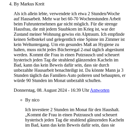
By Markus Kreit
Als ich allein lebte, verwendete ich etwa 2 Stunden/Woche
auf Hausarbeit. Mehr war bei 60-70 Wochenstunden Arbeit
beim Fuhrunternehmen gar nicht möglich. Für die strenge
Hausfrau, die mit jedem Staubkorn im Krieg ist, war der
Zustand meiner Wohnung gewiss ein Alptraum. Ich empfinde
keinen Selbstekel und gelegentlich eine Spinne im Zimmer ist
kein Weltuntergang. Um ein gesundes Maß an Hygiene zu
halten, muss nicht jedes Bücherregal 2-mal täglich abgeräumt
werden. Kommt die Frau in einen Putzrausch und scheuert
hysterisch jeden Tag die strahlend glänzenden Kacheln im
Bad, kann das kein Beweis dafür sein, dass sie durch
unbezahlte Hausarbeit benachteiligt ist. Da könnte Mann ja 3
Stunden täglich das Familien-Auto polieren und behaupten, er
würde 90 Stunden im Monat unbezahlt schuften.
Donnerstag, 08. August 2024 - 16:39 Uhr
Antworten
By nico
Ich investiere 2 Stunden im Monat für den Haushalt.
„Kommt die Frau in einen Putzrausch und scheuert
hysterisch jeden Tag die strahlend glänzenden Kacheln
im Bad, kann das kein Beweis dafür sein, dass sie