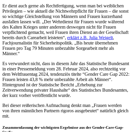
Er dient auch gerne als Rechtfertigung, wenn man bei weiblichen
Privilegien – wie aktuell die Nichtwehrpflicht für Frauen – die sonst
so wichtige Gleichstellung von Männern und Frauen kurzerhand
ausfallen lassen will. „Der Wehrdienst für Frauen wurde während
des Kalten Krieges unter anderem deswegen nicht für Frauen
verpflichtend gemacht, weil Frauen ihren Dienst an der Gesellschaft
bereits durch Carearbeit leisteten“,
erklärt z.B. Julia Weigelt
,
Fachjournalistin für Sicherheitspolitik. „Bis heute übernehmen
Frauen pro Tag 79 Minuten unbezahlte Sorgearbeit mehr als
Männer.“
Es verwundert nicht, dass in diesem Jahr das Statistische Bundesamt
in einer Pressemeldung vom 28. Februar 2024, also rechtzeitig vor
dem Weltfrauentag 2024, tendenziös titelte “Gender Care Gap 2022:
Frauen leisten 43,8 % mehr unbezahlte Arbeit als Männer“.
Hintergrund ist der Statistische Bericht „Erhebung zur
Zeitverwendung privater Haushalte“ des Statistisches Bundesamtes,
der kurz vorher veröffentlicht wurde.
Bei dieser reißerischen Aufmachung denkt man „Frauen werden
von ihren männlichen Partnern rigoros ausgebeutet“ natürlich gleich
mit.
Zusammenfassung der wichtigsten Ergebnisse aus der Gender-Care-Gap-