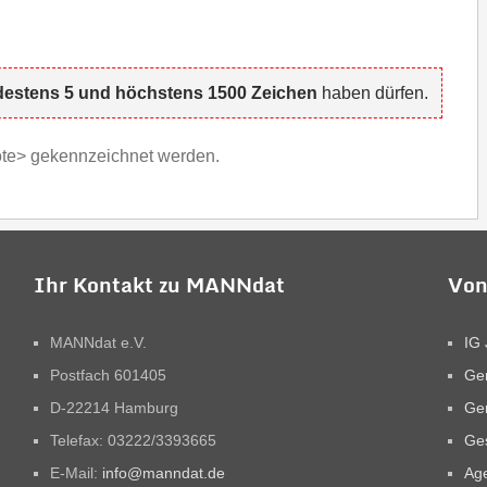
estens 5 und höchstens 1500 Zeichen
haben dürfen.
uote> gekennzeichnet werden.
Ihr Kontakt zu MANNdat
Von
MANNdat e.V.
IG 
Postfach 601405
Ge
D-22214 Hamburg
Ge
Telefax: 03222/3393665
Ges
E-Mail:
info@manndat.de
Ag