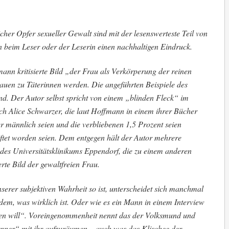
her Opfer sexueller Gewalt sind mit der lesenswerteste Teil von
 beim Leser oder der Leserin einen nachhaltigen Eindruck.
ann kritisierte Bild „der Frau als Verkörperung der reinen
auen zu Täterinnen werden. Die angeführten Beispiele des
d. Der Autor selbst spricht von einem „blinden Fleck“ im
uch Alice Schwarzer, die laut Hoffmann in einem ihrer Bücher
r männlich seien und die verbliebenen 1,5 Prozent seien
tet worden seien. Dem entgegen hält der Autor mehrere
des Universitätsklinikums Eppendorf, die zu einem anderen
te Bild der gewaltfreien Frau.
serer subjektiven Wahrheit so ist, unterscheidet sich manchmal
dem, was wirklich ist. Oder wie es ein Mann in einem Interview
en will“. Voreingenommenheit nennt das der Volksmund und
nner“ mit ihr aufzuräumen – auch was das Klischee der