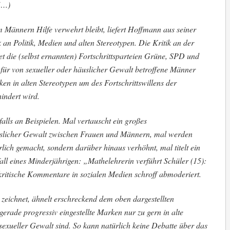
(…)
 Männern Hilfe verwehrt bleibt, liefert Hoffmann aus seiner
k an Politik, Medien und alten Stereotypen. Die Kritik an der
et die (selbst ernannten) Fortschrittsparteien Grüne, SPD und
e für von sexueller oder häuslicher Gewalt betroffene Männer
en in alten Stereotypen um des Fortschrittswillens der
hindert wird.
lls an Beispielen. Mal vertauscht ein großes
uslicher Gewalt zwischen Frauen und Männern, mal werden
lich gemacht, sondern darüber hinaus verhöhnt, mal titelt ein
ll eines Minderjährigen: „Mathelehrerin verführt Schüler (15):
kritische Kommentare in sozialen Medien schroff abmoderiert.
 zeichnet, ähnelt erschreckend dem oben dargestellten
erade progressiv eingestellte Marken nur zu gern in alte
sexueller Gewalt sind. So kann natürlich keine Debatte über das