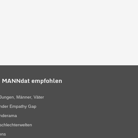
 MANNdat empfohlen
Jungen, Männer, Väter
nder Empathy Gap
nderama
chlechterwelten
ens