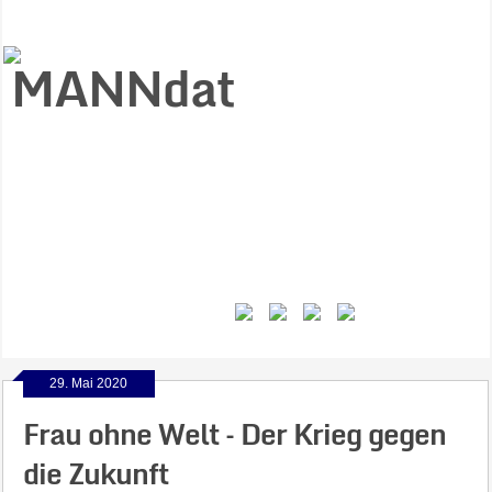
Start
Ziele
Väter
Jungen
Gesundheit
Gewalt
MANNstat
Themen
Videos
Feminismus
Kontakt
29. Mai 2020
Frau ohne Welt – Der Krieg gegen
die Zukunft