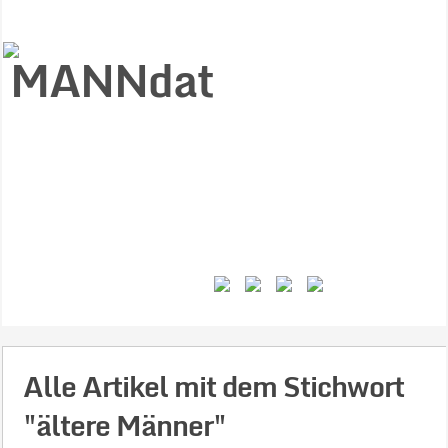
Start
Ziele
Väter
Jungen
Gesundheit
Gewalt
MANNstat
Themen
Videos
Feminismus
Kontakt
Alle Artikel mit dem Stichwort
"ältere Männer"