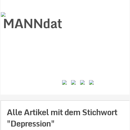
Start
Ziele
Väter
Jungen
Gesundheit
Gewalt
MANNstat
Themen
Videos
Feminismus
Kontakt
Alle Artikel mit dem Stichwort
"Depression"