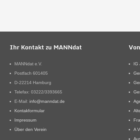
Ihr Kontakt zu MANNdat
Von
MANNdat e.V.
IG 
Postfach 601405
Ge
D-22214 Hamburg
Ge
Telefax: 03222/3393665
Ges
E-Mail:
info@manndat.de
Ag
Kontakformular
Alt
Impressum
Fra
Über den Verein
A V
Aus