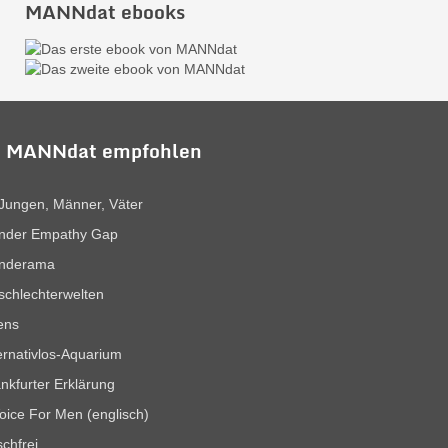
MANNdat ebooks
 MANNdat empfohlen
Jungen, Männer, Väter
nder Empathy Gap
nderama
chlechterwelten
ens
ernativlos-Aquarium
nkfurter Erklärung
oice For Men (englisch)
chfrei