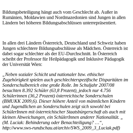
Bildungsbeteiligung hängt auch vom Geschlecht ab. Außer in
Rumänien, Moldawien und Nordmazedonien sind Jungen in allen
Ländern bei höheren Bildungsabschlüssen unterrepräsentiert.
In allen drei Ländern Österreich, Deutschland und Schweiz haben
Jungen schlechtere Bildungsabschlüsse als Mädchen. Österreich ist
dabei sogar schlechter als der EU-Durchschnitt. In Österreich
scheibt der Professor für Heilpädagogik und Inklusive Pädagogik
der Universität Wien:
„Neben sozialer Schicht und nationaler bzw. ethischer
Zugehörigkeit spielen auch geschlechterspezifische Disparitäten im
Sonderschulbereich eine große Rolle. Im Schuljahr 2007/08
besuchten 8.392 Schüler (63,8 Prozent), jedoch nur 4.756
Schülerinnen (36,2 Prozent) österreichische Sonderschulen
(BMUKK 2009,6). Dieser höhere Anteil von männlichen Kindern
und Jugendlichen an Sonderschulen zeigt sich sowohl bei
SchülerInnen mit österreichischer Staatsbürgerschaft als auch mit
kleinen Abweichungen, ein SchülerInnen anderer Nationalität. „
(M. Luciak: Behinderung oder Benachteiligung? …“,
http://www.sws-rundschau.at/archiv/SWS_2009_3_Luciak.pdf)