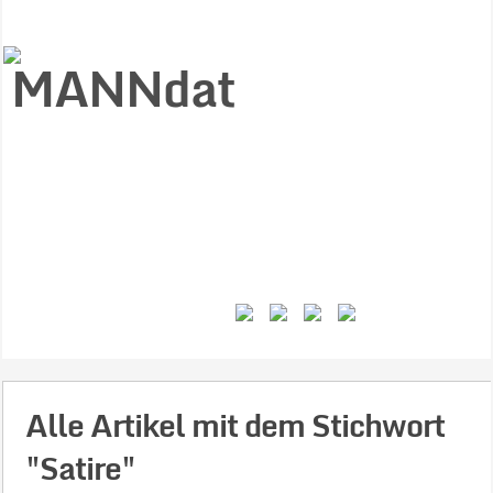
Start
Ziele
Väter
Jungen
Gesundheit
Gewalt
MANNstat
Themen
Videos
Feminismus
Kontakt
Alle Artikel mit dem Stichwort
"Satire"