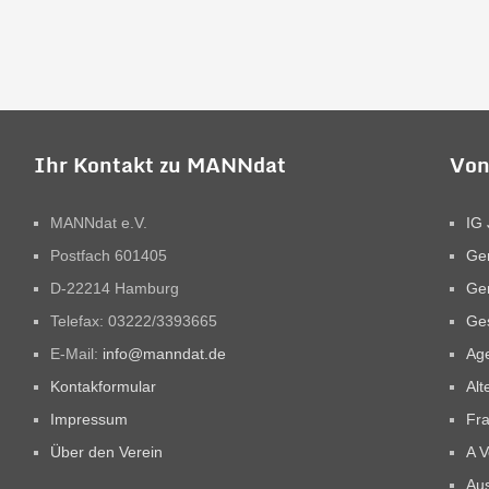
Ihr Kontakt zu MANNdat
Von
MANNdat e.V.
IG 
Postfach 601405
Ge
D-22214 Hamburg
Ge
Telefax: 03222/3393665
Ges
E-Mail:
info@manndat.de
Ag
Kontakformular
Alt
Impressum
Fra
Über den Verein
A V
Aus