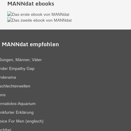
MANNdat ebooks
 MANNdat empfohlen
Jungen, Männer, Väter
nder Empathy Gap
nderama
chlechterwelten
ens
ernativlos-Aquarium
nkfurter Erklärung
oice For Men (englisch)
chfrei