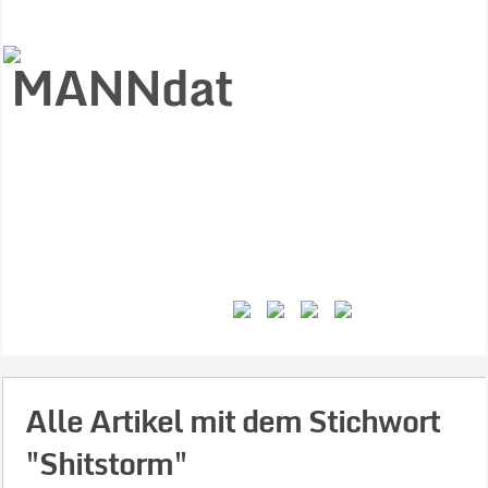
Start
Ziele
Väter
Jungen
Gesundheit
Gewalt
MANNstat
Themen
Videos
Feminismus
Kontakt
Alle Artikel mit dem Stichwort
"Shitstorm"