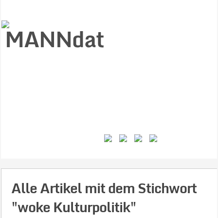
Start
Ziele
Väter
Jungen
Gesundheit
Gewalt
MANNstat
Themen
Videos
Feminismus
Kontakt
Alle Artikel mit dem Stichwort
"woke Kulturpolitik"