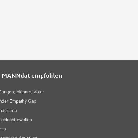
 MANNdat empfohlen
Jungen, Männer, Väter
nder Empathy Gap
nderama
chlechterwelten
ens