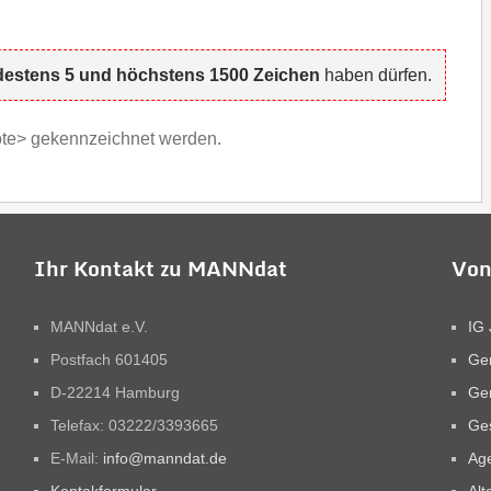
estens 5 und höchstens 1500 Zeichen
haben dürfen.
uote> gekennzeichnet werden.
Ihr Kontakt zu MANNdat
Von
MANNdat e.V.
IG 
Postfach 601405
Ge
D-22214 Hamburg
Ge
Telefax: 03222/3393665
Ges
E-Mail:
info@manndat.de
Ag