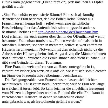
zurück kam (sogenannter „Drehtüreffekt“), jedesmal neu als Opfer
gezählt wurde.
„Sind Frauenhäuser rechtsfreie Räume? Eine sich als kundig
darstellende Frau berichtet, daß die Polizei keine Kinder aus
Frauenhäusern heraus holt – selbst wenn eine gerichtliche
Entscheidung über das Aufenthaltsbestimmungsrecht anderes
bestimmt,“ heißt es auf
http://www.binnen-i.de/Frauenhaus.htm
.
Dort erfahren wir auch einiges über den in der Öffentlichkeit wenig
bekannten Frauenhaustourismus. „Frauen werden oftmals nicht in
ortsnahen Häusern, sondern in mehreren, teilweise weit entfernten
Häusern herumgereicht. Notwendig ist dies sicherlich nicht, da die
Adressen der Häuser geheim sind. Angst davor, die Männer könnten
dort auftauchen, brauchen die Feministinnen also nicht zu haben. Es
gibt zwei Gründe für diesen Tourismus:
– Eine Frau, die weit entfernt von zu Hause untergebracht ist,
verliert ihre bisherigen sozialen Kontakte. Sie läßt sich somit leichter
im Sinne der Frauenhausbetreiberinnen beeinflussen.
– Die Belegungszahlen von Frauenhäusern lassen sich leichter
manipulieren. Es ist kaum noch überprüfbar, welche Frau wie lange
in welchen Häusern lebt. So kann leichter die angebliche Belegung
vom Plätzen hochgerechnet werden. Ein und dieselbe Frau kann in
verschiedenen Häusern, in denen sie tatsächlich einmal
untergebracht war, als Bewohnerin geführt werden.“