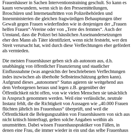
Frauenhäuser in Sachen Interventionstraining geschult. So kann es
kaum verwundern, wenn sich in den Pressemitteilungen,
Broschüren und Internetauftritten von Polizeibehörden und
Innenministerien die gleichen fragwürdigen Behauptungen über
Gewalt gegen Frauen wiederfinden wie in denjenigen der „Frauen
helfen Frauen“-Vereine oder von „Terre des femmes“. Auch der
Umstand, dass die Polizei bei häuslichen Auseinandersetzungen
eher den Mann als Täter identifiziert, wenn nicht feststeht, wer den
Streit verursacht hat, wird durch diese Verflechtungen eher gefördert
als vermieden.
Die meisten Frauenhäuser geben sich als autonom aus, d.h.
unabhängig von öffentlicher Finanzierung und staatlicher
Einflussnahme (was angesichts der beschriebenen Verflechtungen
indes inzwischen als überholte Selbsteinschätzung gelten kann).
Aufgrund dieses „autonomen“ Status agieren sie weitgehend aus
dem Verborgenen heraus und legen z.B. gegenüber der
Öffentlichkeit nicht offen, von wie vielen Menschen sie tatsächlich
in Anspruch genommen werden. Weil eine verlässliche, neutrale
Instanz fehlt, die die Richtigkeit von Aussagen wie „40.000 Frauen
flüchten jährlich ins Frauenhaus“ überprüft, und weil die
Öffentlichkeit die Belegungszahlen von Frauenhäusern von sich aus
nicht kritisch hinterfragt, gelten solche Angaben weithin als
unumstritten. Dabei wissen Frauenhauspraktiker von Fällen, in
denen eine Frau, die immer wieder in ein und das selbe Frauenhaus