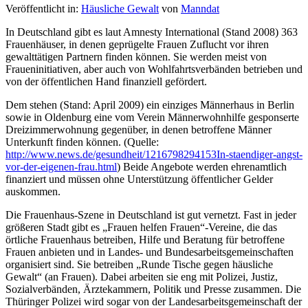
Veröffentlicht in:
Häusliche Gewalt
von
Manndat
In Deutschland gibt es laut Amnesty International (Stand 2008) 363
Frauenhäuser, in denen geprügelte Frauen Zuflucht vor ihren
gewalttätigen Partnern finden können. Sie werden meist von
Fraueninitiativen, aber auch von Wohlfahrtsverbänden betrieben und
von der öffentlichen Hand finanziell gefördert.
Dem stehen (Stand: April 2009) ein einziges Männerhaus in Berlin
sowie in Oldenburg eine vom Verein Männerwohnhilfe gesponserte
Dreizimmerwohnung gegenüber, in denen betroffene Männer
Unterkunft finden können. (Quelle:
http://www.news.de/gesundheit/1216798294153In-staendiger-angst-
vor-der-eigenen-frau.html
) Beide Angebote werden ehrenamtlich
finanziert und müssen ohne Unterstützung öffentlicher Gelder
auskommen.
Die Frauenhaus-Szene in Deutschland ist gut vernetzt. Fast in jeder
größeren Stadt gibt es „Frauen helfen Frauen“-Vereine, die das
örtliche Frauenhaus betreiben, Hilfe und Beratung für betroffene
Frauen anbieten und in Landes- und Bundesarbeitsgemeinschaften
organisiert sind. Sie betreiben „Runde Tische gegen häusliche
Gewalt“ (an Frauen). Dabei arbeiten sie eng mit Polizei, Justiz,
Sozialverbänden, Ärztekammern, Politik und Presse zusammen. Die
Thüringer Polizei wird sogar von der Landesarbeitsgemeinschaft der