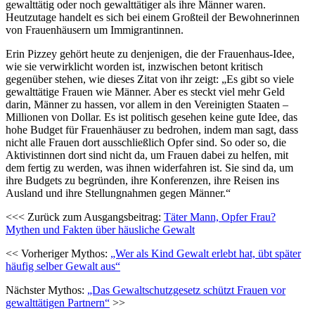
gewalttätig oder noch gewalttätiger als ihre Männer waren.
Heutzutage handelt es sich bei einem Großteil der Bewohnerinnen
von Frauenhäusern um Immigrantinnen.
Erin Pizzey gehört heute zu denjenigen, die der Frauenhaus-Idee,
wie sie verwirklicht worden ist, inzwischen betont kritisch
gegenüber stehen, wie dieses Zitat von ihr zeigt: „Es gibt so viele
gewalttätige Frauen wie Männer. Aber es steckt viel mehr Geld
darin, Männer zu hassen, vor allem in den Vereinigten Staaten –
Millionen von Dollar. Es ist politisch gesehen keine gute Idee, das
hohe Budget für Frauenhäuser zu bedrohen, indem man sagt, dass
nicht alle Frauen dort ausschließlich Opfer sind. So oder so, die
Aktivistinnen dort sind nicht da, um Frauen dabei zu helfen, mit
dem fertig zu werden, was ihnen widerfahren ist. Sie sind da, um
ihre Budgets zu begründen, ihre Konferenzen, ihre Reisen ins
Ausland und ihre Stellungnahmen gegen Männer.“
<<< Zurück zum Ausgangsbeitrag:
Täter Mann, Opfer Frau?
Mythen und Fakten über häusliche Gewalt
<< Vorheriger Mythos:
„Wer als Kind Gewalt erlebt hat, übt später
häufig selber Gewalt aus“
Nächster Mythos:
„Das Gewaltschutzgesetz schützt Frauen vor
gewalttätigen Partnern“
>>