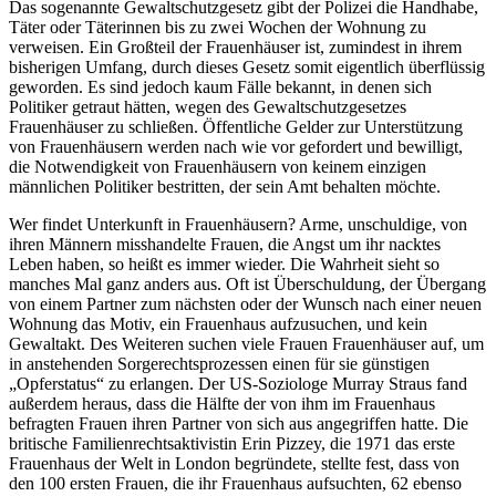
Das sogenannte Gewaltschutzgesetz gibt der Polizei die Handhabe,
Täter oder Täterinnen bis zu zwei Wochen der Wohnung zu
verweisen. Ein Großteil der Frauenhäuser ist, zumindest in ihrem
bisherigen Umfang, durch dieses Gesetz somit eigentlich überflüssig
geworden. Es sind jedoch kaum Fälle bekannt, in denen sich
Politiker getraut hätten, wegen des Gewaltschutzgesetzes
Frauenhäuser zu schließen. Öffentliche Gelder zur Unterstützung
von Frauenhäusern werden nach wie vor gefordert und bewilligt,
die Notwendigkeit von Frauenhäusern von keinem einzigen
männlichen Politiker bestritten, der sein Amt behalten möchte.
Wer findet Unterkunft in Frauenhäusern? Arme, unschuldige, von
ihren Männern misshandelte Frauen, die Angst um ihr nacktes
Leben haben, so heißt es immer wieder. Die Wahrheit sieht so
manches Mal ganz anders aus. Oft ist Überschuldung, der Übergang
von einem Partner zum nächsten oder der Wunsch nach einer neuen
Wohnung das Motiv, ein Frauenhaus aufzusuchen, und kein
Gewaltakt. Des Weiteren suchen viele Frauen Frauenhäuser auf, um
in anstehenden Sorgerechtsprozessen einen für sie günstigen
„Opferstatus“ zu erlangen. Der US-Soziologe Murray Straus fand
außerdem heraus, dass die Hälfte der von ihm im Frauenhaus
befragten Frauen ihren Partner von sich aus angegriffen hatte. Die
britische Familienrechtsaktivistin Erin Pizzey, die 1971 das erste
Frauenhaus der Welt in London begründete, stellte fest, dass von
den 100 ersten Frauen, die ihr Frauenhaus aufsuchten, 62 ebenso