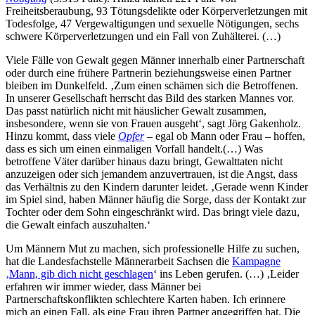
Freiheitsberaubung, 93 Tötungsdelikte oder Körperverletzungen mit
Todesfolge, 47 Vergewaltigungen und sexuelle Nötigungen, sechs
schwere Körperverletzungen und ein Fall von Zuhälterei. (…)
Viele Fälle von Gewalt gegen Männer innerhalb einer Partnerschaft
oder durch eine frühere Partnerin beziehungsweise einen Partner
bleiben im Dunkelfeld. ‚Zum einen schämen sich die Betroffenen.
In unserer Gesellschaft herrscht das Bild des starken Mannes vor.
Das passt natürlich nicht mit häuslicher Gewalt zusammen,
insbesondere, wenn sie von Frauen ausgeht‘, sagt Jörg Gakenholz.
Hinzu kommt, dass viele
Opfer
– egal ob Mann oder Frau – hoffen,
dass es sich um einen einmaligen Vorfall handelt.(…) Was
betroffene Väter darüber hinaus dazu bringt, Gewalttaten nicht
anzuzeigen oder sich jemandem anzuvertrauen, ist die Angst, dass
das Verhältnis zu den Kindern darunter leidet. ‚Gerade wenn Kinder
im Spiel sind, haben Männer häufig die Sorge, dass der Kontakt zur
Tochter oder dem Sohn eingeschränkt wird. Das bringt viele dazu,
die Gewalt einfach auszuhalten.‘
Um Männern Mut zu machen, sich professionelle Hilfe zu suchen,
hat die Landesfachstelle Männerarbeit Sachsen die
Kampagne
‚Mann, gib dich nicht geschlagen
‘ ins Leben gerufen. (…) ‚Leider
erfahren wir immer wieder, dass Männer bei
Partnerschaftskonflikten schlechtere Karten haben. Ich erinnere
mich an einen Fall, als eine Frau ihren Partner angegriffen hat. Die