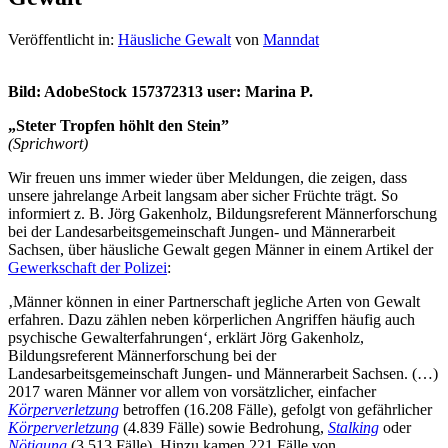
Veröffentlicht in:
Häusliche Gewalt
von
Manndat
Bild: AdobeStock 157372313 user: Marina P.
„Steter Tropfen höhlt den Stein”
(Sprichwort)
Wir freuen uns immer wieder über Meldungen, die zeigen, dass
unsere jahrelange Arbeit langsam aber sicher Früchte trägt. So
informiert z. B. Jörg Gakenholz, Bildungsreferent Männerforschung
bei der Landesarbeitsgemeinschaft Jungen- und Männerarbeit
Sachsen, über häusliche Gewalt gegen Männer in einem Artikel der
Gewerkschaft der Polizei
:
‚Männer können in einer Partnerschaft jegliche Arten von Gewalt
erfahren. Dazu zählen neben körperlichen Angriffen häufig auch
psychische Gewalterfahrungen‘, erklärt Jörg Gakenholz,
Bildungsreferent Männerforschung bei der
Landesarbeitsgemeinschaft Jungen- und Männerarbeit Sachsen. (…)
2017 waren Männer vor allem von vorsätzlicher, einfacher
Körperverletzung
betroffen (16.208 Fälle), gefolgt von gefährlicher
Körperverletzung
(4.839 Fälle) sowie Bedrohung,
Stalking
oder
Nötigung
(3.513 Fälle). Hinzu kamen 221 Fälle von