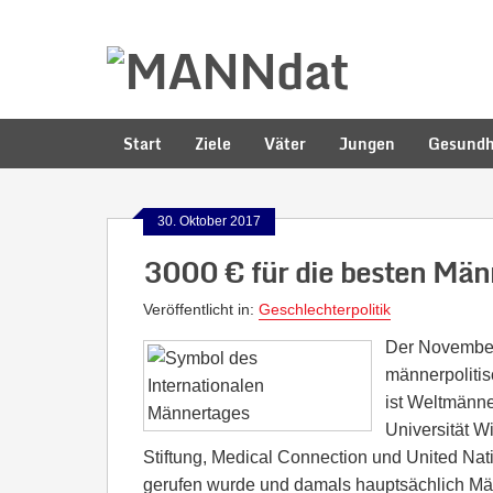
Start
Ziele
Väter
Jungen
Gesundh
30. Oktober 2017
3000 € für die besten Män
Veröffentlicht in:
Geschlechterpolitik
Der November 
männerpoliti
ist Weltmänne
Universität W
Stiftung, Medical Connection und United Nat
gerufen wurde und damals hauptsächlich Män