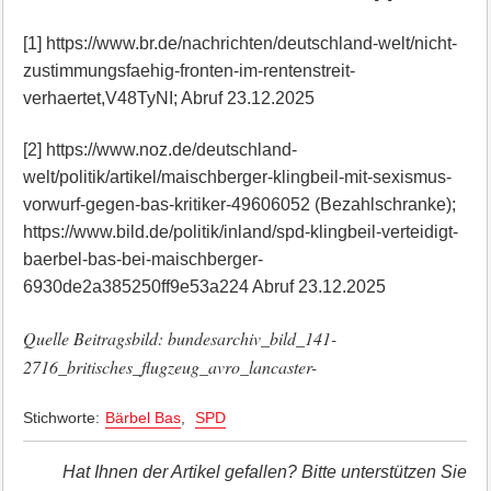
[1] https://www.br.de/nachrichten/deutschland-welt/nicht-
zustimmungsfaehig-fronten-im-rentenstreit-
verhaertet,V48TyNI; Abruf 23.12.2025
[2] https://www.noz.de/deutschland-
welt/politik/artikel/maischberger-klingbeil-mit-sexismus-
vorwurf-gegen-bas-kritiker-49606052 (Bezahlschranke);
https://www.bild.de/politik/inland/spd-klingbeil-verteidigt-
baerbel-bas-bei-maischberger-
6930de2a385250ff9e53a224 Abruf 23.12.2025
Quelle Beitragsbild: bundesarchiv_bild_141-
2716_britisches_flugzeug_avro_lancaster-
Stichworte:
Bärbel Bas
,
SPD
Hat Ihnen der Artikel gefallen? Bitte unterstützen Sie