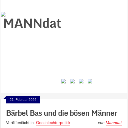
Start
Ziele
Väter
Jungen
Gesundheit
Gewalt
MANNstat
Themen
Videos
Feminismus
Kontakt
21. Februar 2026
Bärbel Bas und die bösen Männer
Veröffentlicht in:
Geschlechterpolitik
von
Manndat