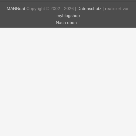
MANNdat
Copyright © 2002 - 2026 |
Datenschutz
| realisiert von
myblogshop
Nach oben ↑