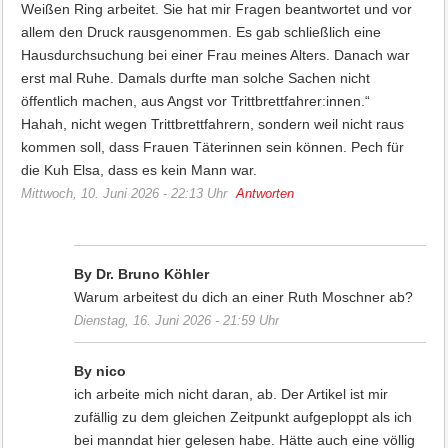
Weißen Ring arbeitet. Sie hat mir Fragen beantwortet und vor
allem den Druck rausgenommen. Es gab schließlich eine
Hausdurchsuchung bei einer Frau meines Alters. Danach war
erst mal Ruhe. Damals durfte man solche Sachen nicht
öffentlich machen, aus Angst vor Trittbrettfahrer:innen.“
Hahah, nicht wegen Trittbrettfahrern, sondern weil nicht raus
kommen soll, dass Frauen Täterinnen sein können. Pech für
die Kuh Elsa, dass es kein Mann war.
Mittwoch, 10. Juni 2026 - 22:13 Uhr
Antworten
By Dr. Bruno Köhler
Warum arbeitest du dich an einer Ruth Moschner ab?
Dienstag, 16. Juni 2026 - 21:59 Uhr
By nico
ich arbeite mich nicht daran, ab. Der Artikel ist mir
zufällig zu dem gleichen Zeitpunkt aufgeploppt als ich
bei manndat hier gelesen habe. Hätte auch eine völlig