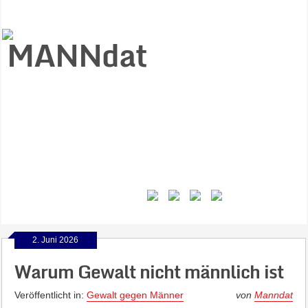
Start
Ziele
Väter
Jungen
Gesundheit
Gewalt
MANNstat
Themen
Videos
Feminismus
Kontakt
2. Juni 2026
Warum Gewalt nicht männlich ist
Veröffentlicht in:
Gewalt gegen Männer
von
Manndat