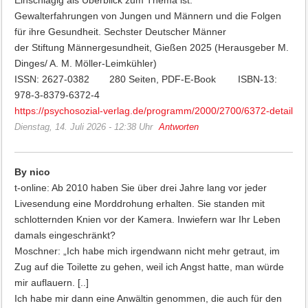
Einschlägig als Überblick zum Thema ist:
Gewalterfahrungen von Jungen und Männern und die Folgen
für ihre Gesundheit. Sechster Deutscher Männer
der Stiftung Männergesundheit, Gießen 2025 (Herausgeber M.
Dinges/ A. M. Möller-Leimkühler)
ISSN: 2627-0382 280 Seiten, PDF-E-Book ISBN-13:
978-3-8379-6372-4
https://psychosozial-verlag.de/programm/2000/2700/6372-detail
Dienstag, 14. Juli 2026 - 12:38 Uhr
Antworten
By nico
t-online: Ab 2010 haben Sie über drei Jahre lang vor jeder
Livesendung eine Morddrohung erhalten. Sie standen mit
schlotternden Knien vor der Kamera. Inwiefern war Ihr Leben
damals eingeschränkt?
Moschner: „Ich habe mich irgendwann nicht mehr getraut, im
Zug auf die Toilette zu gehen, weil ich Angst hatte, man würde
mir auflauern. [..]
Ich habe mir dann eine Anwältin genommen, die auch für den