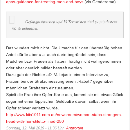
apas-guidance-for-treating-men-and-boys
(via Genderama)
Gefängnisinsassen und IS-Terroristen sind zu mindestens
90 % männlich.
Das wundert mich nicht. Die Ursache für den übermäßig hohen
Anteil dürfte aber u.a. auch darin begründet sein, dass
Mädchen bzw. Frauen als Täterin häufig nicht wahrgenommen
oder aber deutlich milder bestraft werden.
Dazu gab der Richter aD. Vultejus in einem Interview zu,
Frauen bei der Strafzumessung einen „Rabatt“ gegenüber
männlichen Straftätern einzuräumen.
Spielt die Frau ihre Opfer-Karte aus, kommt sie mit etwas Glück
sogar mit einer läppischen Geldbuße davon, selbst wenn ihr
Opfer schwer verletzt wurde.
http://www.kiis1011.com.au/newsroom/woman-stabs-strangers-
head-with-her-stiletto-fined-250
Sonntag, 12. Mai 2019 - 11:36 Uhr
Antworten