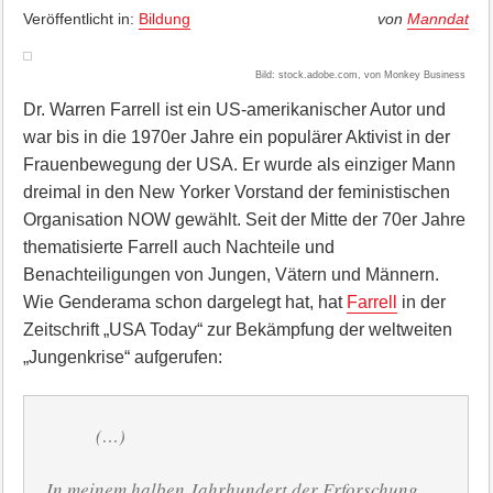
Veröffentlicht in:
Bildung
von
Manndat
Bild: stock.adobe.com, von Monkey Business
Dr. Warren Farrell ist ein US-amerikanischer Autor und
war bis in die 1970er Jahre ein populärer Aktivist in der
Frauenbewegung der USA. Er wurde als einziger Mann
dreimal in den New Yorker Vorstand der feministischen
Organisation NOW gewählt. Seit der Mitte der 70er Jahre
thematisierte Farrell auch Nachteile und
Benachteiligungen von Jungen, Vätern und Männern.
Wie Genderama schon dargelegt hat, hat
Farrell
in der
Zeitschrift „USA Today“ zur Bekämpfung der weltweiten
„Jungenkrise“ aufgerufen:
(…)
In meinem halben Jahrhundert der Erforschung