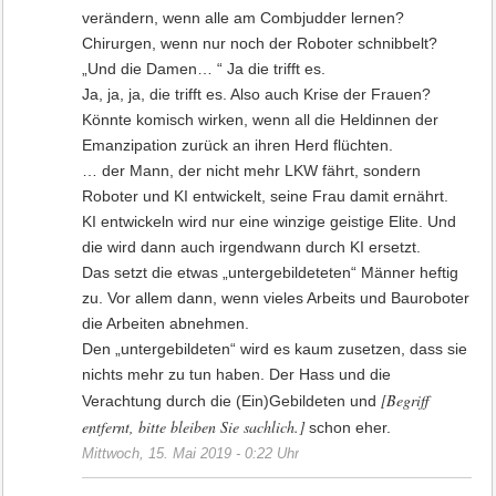
verändern, wenn alle am Combjudder lernen?
Chirurgen, wenn nur noch der Roboter schnibbelt?
„Und die Damen… “ Ja die trifft es.
Ja, ja, ja, die trifft es. Also auch Krise der Frauen?
Könnte komisch wirken, wenn all die Heldinnen der
Emanzipation zurück an ihren Herd flüchten.
… der Mann, der nicht mehr LKW fährt, sondern
Roboter und KI entwickelt, seine Frau damit ernährt.
KI entwickeln wird nur eine winzige geistige Elite. Und
die wird dann auch irgendwann durch KI ersetzt.
Das setzt die etwas „untergebildeteten“ Männer heftig
zu. Vor allem dann, wenn vieles Arbeits und Bauroboter
die Arbeiten abnehmen.
Den „untergebildeten“ wird es kaum zusetzen, dass sie
nichts mehr zu tun haben. Der Hass und die
[Begriff
Verachtung durch die (Ein)Gebildeten und
entfernt, bitte bleiben Sie sachlich.]
schon eher.
Mittwoch, 15. Mai 2019 - 0:22 Uhr