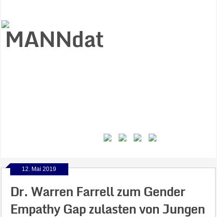
Start
Ziele
Väter
Jungen
Gesundheit
Gewalt
MANNstat
Themen
Videos
Feminismus
Kontakt
12. Mai 2019
Dr. Warren Farrell zum Gender
Empathy Gap zulasten von Jungen