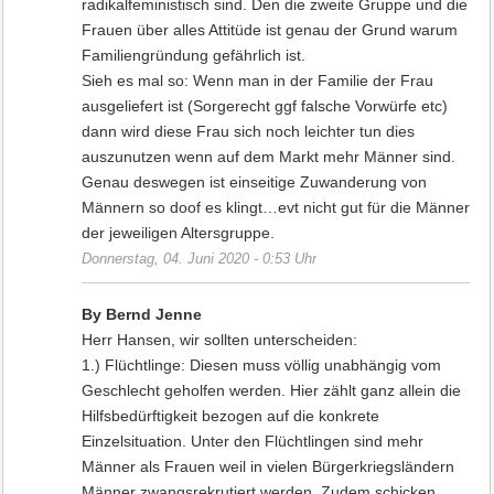
radikalfeministisch sind. Den die zweite Gruppe und die
Frauen über alles Attitüde ist genau der Grund warum
Familiengründung gefährlich ist.
Sieh es mal so: Wenn man in der Familie der Frau
ausgeliefert ist (Sorgerecht ggf falsche Vorwürfe etc)
dann wird diese Frau sich noch leichter tun dies
auszunutzen wenn auf dem Markt mehr Männer sind.
Genau deswegen ist einseitige Zuwanderung von
Männern so doof es klingt…evt nicht gut für die Männer
der jeweiligen Altersgruppe.
Donnerstag, 04. Juni 2020 - 0:53 Uhr
By Bernd Jenne
Herr Hansen, wir sollten unterscheiden:
1.) Flüchtlinge: Diesen muss völlig unabhängig vom
Geschlecht geholfen werden. Hier zählt ganz allein die
Hilfsbedürftigkeit bezogen auf die konkrete
Einzelsituation. Unter den Flüchtlingen sind mehr
Männer als Frauen weil in vielen Bürgerkriegsländern
Männer zwangsrekrutiert werden. Zudem schicken