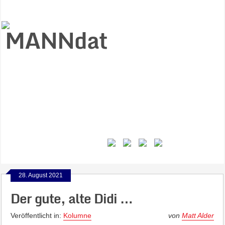
Start
Ziele
Väter
Jungen
Gesundheit
Gewalt
MANNstat
Themen
Videos
Feminismus
Kontakt
28. August 2021
Der gute, alte Didi …
Veröffentlicht in:
Kolumne
von
Matt Alder