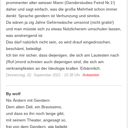
prominenter alter weisser Mann (Genderstudies Feind Nr.1!)
daher und sagt einfach, was die große Mehrheit schon immer
denkt: Sprache gendern ist Verhunzung und sinnlos.
Da wären ja zig Jahre Gehirnwäsche umsonst (nicht gratis!)
und man müsste sich zu etwas Nützlicherem umschulen lassen,
was anstrengend ist.
Das darf natürlich nicht sein, so wird drauf eingedroschen,
beschämt, beleidigt.
Ich bin mir sicher, dass diejenigen, die sich am Lautesten nach
(Ruf-)mord schreien auch diejenigen sind, die sich am
verkrampfesten an der Ideologie krallen. Erbärmlich.
Donnerstag, 02. September 2021 - 15:38 Uhr
Antworten
By wolf
Nix Ändern mit Gendern
Dem alten Didi, ein Bravissimo,
und dass es ihn noch lange gibt,
mit seinem Theater, angesagt so,
frei von dem Gendern, wie beliebt.