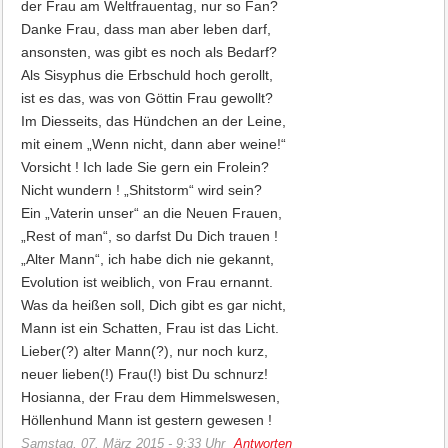
der Frau am Weltfrauentag, nur so Fan?
Danke Frau, dass man aber leben darf,
ansonsten, was gibt es noch als Bedarf?
Als Sisyphus die Erbschuld hoch gerollt,
ist es das, was von Göttin Frau gewollt?
Im Diesseits, das Hündchen an der Leine,
mit einem „Wenn nicht, dann aber weine!“
Vorsicht ! Ich lade Sie gern ein Frolein?
Nicht wundern ! „Shitstorm“ wird sein?
Ein „Vaterin unser“ an die Neuen Frauen,
„Rest of man“, so darfst Du Dich trauen !
„Alter Mann“, ich habe dich nie gekannt,
Evolution ist weiblich, von Frau ernannt.
Was da heißen soll, Dich gibt es gar nicht,
Mann ist ein Schatten, Frau ist das Licht.
Lieber(?) alter Mann(?), nur noch kurz,
neuer lieben(!) Frau(!) bist Du schnurz!
Hosianna, der Frau dem Himmelswesen,
Höllenhund Mann ist gestern gewesen !
Samstag, 07. März 2015 - 9:33 Uhr
Antworten