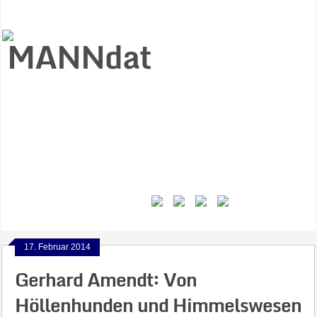
Start
Ziele
Väter
Jungen
Gesundheit
Gewalt
MANNstat
Themen
Videos
Feminismus
Kontakt
17. Februar 2014
Gerhard Amendt: Von
Höllenhunden und Himmelswesen