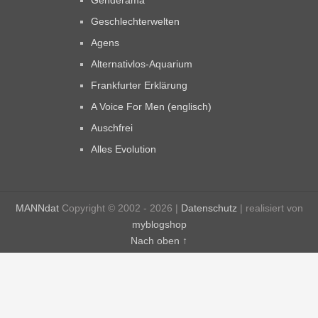
Genderama
Geschlechterwelten
Agens
Alternativlos-Aquarium
Frankfurter Erklärung
A Voice For Men (englisch)
Auschfrei
Alles Evolution
MANNdat
Copyright © 2002 - 2026 |
Datenschutz
| realisiert von
myblogshop
Nach oben ↑