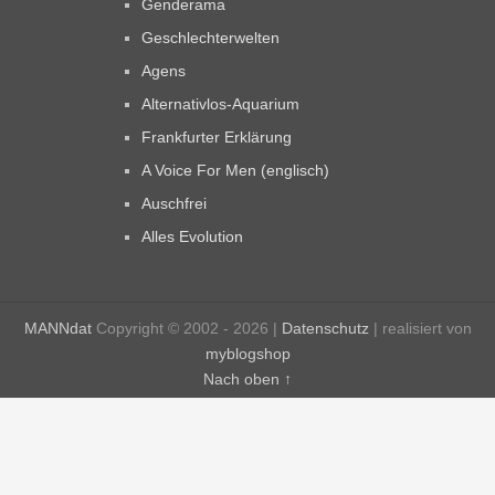
Genderama
Geschlechterwelten
Agens
Alternativlos-Aquarium
Frankfurter Erklärung
A Voice For Men (englisch)
Auschfrei
Alles Evolution
MANNdat
Copyright © 2002 - 2026 |
Datenschutz
| realisiert von
myblogshop
Nach oben ↑