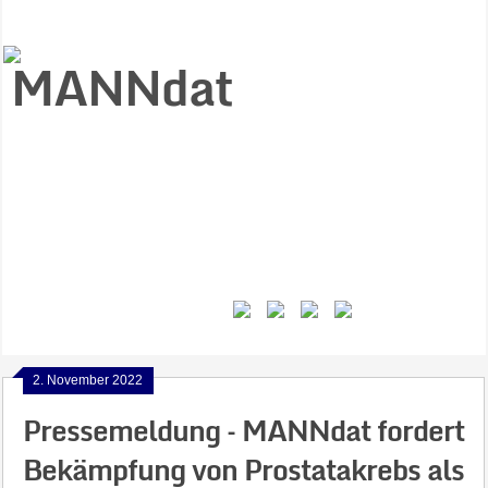
Start
Ziele
Väter
Jungen
Gesundheit
Gewalt
MANNstat
Themen
Videos
Feminismus
Kontakt
2. November 2022
Pressemeldung – MANNdat fordert
Bekämpfung von Prostatakrebs als