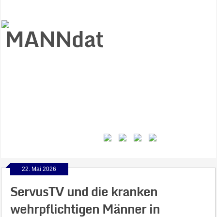
Start
Ziele
Väter
Jungen
Gesundheit
Gewalt
MANNstat
Themen
Videos
Feminismus
Kontakt
22. Mai 2026
ServusTV und die kranken
wehrpflichtigen Männer in