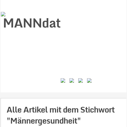
Start
Ziele
Väter
Jungen
Gesundheit
Gewalt
MANNstat
Themen
Videos
Feminismus
Kontakt
Alle Artikel mit dem Stichwort
"Männergesundheit"