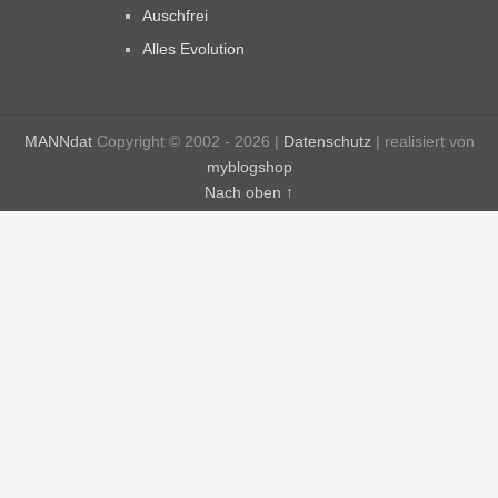
Auschfrei
Alles Evolution
MANNdat
Copyright © 2002 - 2026 |
Datenschutz
| realisiert von
myblogshop
Nach oben ↑