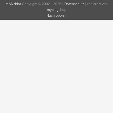
MANNdat
Copyright © 2002 - 2026 |
Datenschutz
| realisiert von
myblogshop
Nach oben ↑