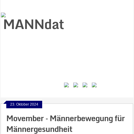
Start
Ziele
Väter
Jungen
Gesundheit
Gewalt
MANNstat
Themen
Videos
Feminismus
Kontakt
23. Oktober 2024
Movember – Männerbewegung für
Männergesundheit