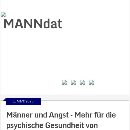
Start
Ziele
Väter
Jungen
Gesundheit
Gewalt
MANNstat
Themen
Videos
Feminismus
Kontakt
1. März 2025
Männer und Angst – Mehr für die
psychische Gesundheit von