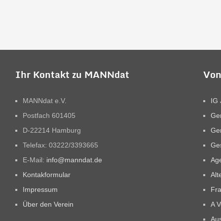
Ihr Kontakt zu MANNdat
Von
MANNdat e.V.
IG 
Postfach 601405
Ge
D-22214 Hamburg
Ge
Telefax: 03222/3393665
Ges
E-Mail:
info@manndat.de
Ag
Kontakformular
Alt
Impressum
Fra
Über den Verein
A V
Aus