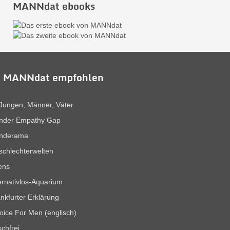
MANNdat ebooks
 MANNdat empfohlen
Jungen, Männer, Väter
nder Empathy Gap
nderama
chlechterwelten
ens
ernativlos-Aquarium
nkfurter Erklärung
oice For Men (englisch)
chfrei