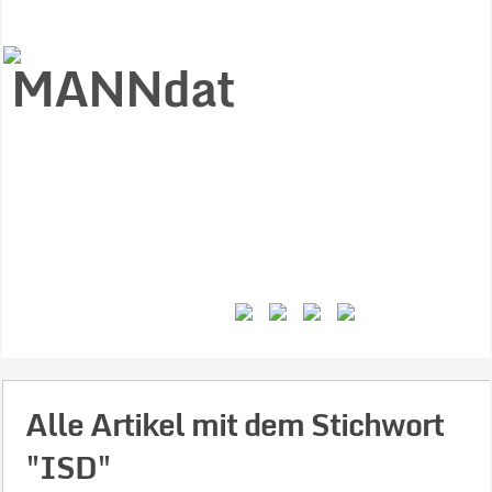
Start
Ziele
Väter
Jungen
Gesundheit
Gewalt
MANNstat
Themen
Videos
Feminismus
Kontakt
Alle Artikel mit dem Stichwort
"ISD"