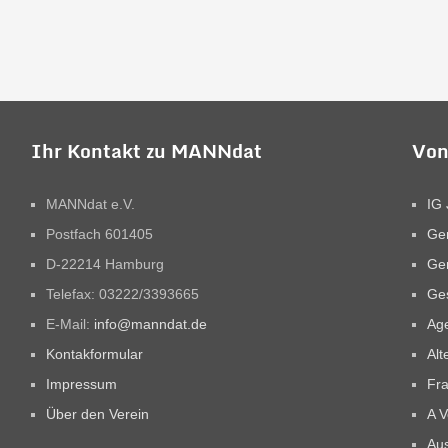
Ihr Kontakt zu MANNdat
Von
MANNdat e.V.
IG 
Postfach 601405
Ge
D-22214 Hamburg
Ge
Telefax: 03222/3393665
Ges
E-Mail:
info@manndat.de
Ag
Kontakformular
Alt
Impressum
Fra
Über den Verein
A V
Aus