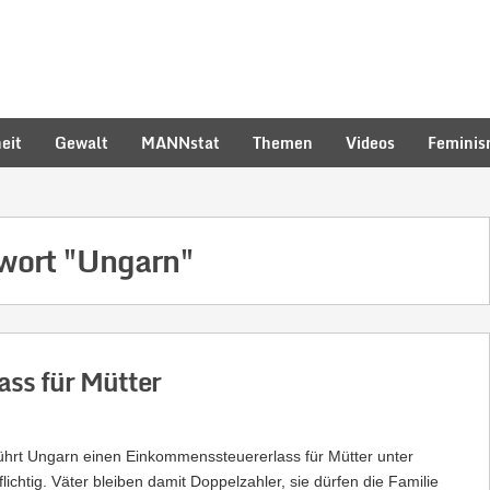
eit
Gewalt
MANNstat
Themen
Videos
Femini
hwort
"Ungarn"
ss für Mütter
hrt Ungarn einen Einkommenssteuererlass für Mütter unter
ichtig. Väter bleiben damit Doppelzahler, sie dürfen die Familie