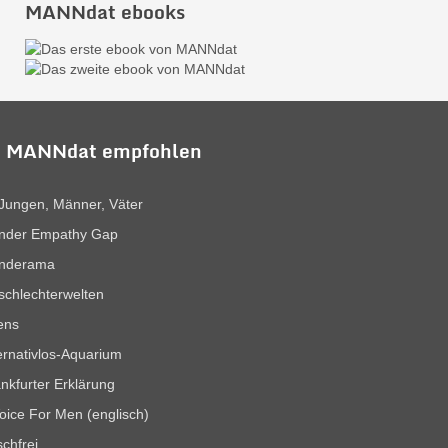
MANNdat ebooks
 MANNdat empfohlen
Jungen, Männer, Väter
nder Empathy Gap
nderama
chlechterwelten
ens
ernativlos-Aquarium
nkfurter Erklärung
oice For Men (englisch)
chfrei