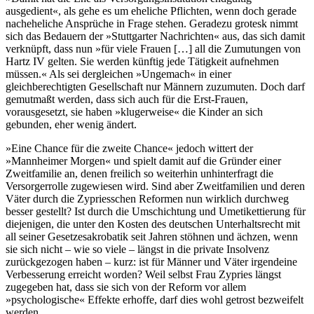
ausgedient«, als gehe es um eheliche Pflichten, wenn doch gerade
nacheheliche Ansprüche in Frage stehen. Geradezu grotesk nimmt
sich das Bedauern der »Stuttgarter Nachrichten« aus, das sich damit
verknüpft, dass nun »für viele Frauen […] all die Zumutungen von
Hartz IV gelten. Sie werden künftig jede Tätigkeit aufnehmen
müssen.« Als sei dergleichen »Ungemach« in einer
gleichberechtigten Gesellschaft nur Männern zuzumuten. Doch darf
gemutmaßt werden, dass sich auch für die Erst-Frauen,
vorausgesetzt, sie haben »klugerweise« die Kinder an sich
gebunden, eher wenig ändert.
»Eine Chance für die zweite Chance« jedoch wittert der
»Mannheimer Morgen« und spielt damit auf die Gründer einer
Zweitfamilie an, denen freilich so weiterhin unhinterfragt die
Versorgerrolle zugewiesen wird. Sind aber Zweitfamilien und deren
Väter durch die Zypriesschen Reformen nun wirklich durchweg
besser gestellt? Ist durch die Umschichtung und Umetikettierung für
diejenigen, die unter den Kosten des deutschen Unterhaltsrecht mit
all seiner Gesetzesakrobatik seit Jahren stöhnen und ächzen, wenn
sie sich nicht – wie so viele – längst in die private Insolvenz
zurückgezogen haben – kurz: ist für Männer und Väter irgendeine
Verbesserung erreicht worden? Weil selbst Frau Zypries längst
zugegeben hat, dass sie sich von der Reform vor allem
»psychologische« Effekte erhoffe, darf dies wohl getrost bezweifelt
werden.