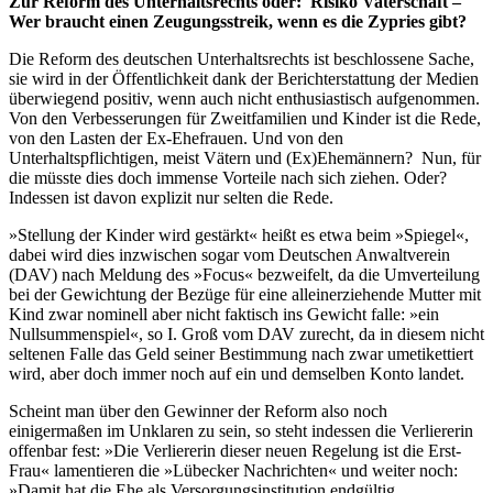
Zur Reform des Unterhaltsrechts oder:
Risiko Vaterschaft –
Wer braucht einen Zeugungsstreik, wenn es die Zypries gibt?
Die Reform des deutschen Unterhaltsrechts ist beschlossene Sache,
sie wird in der Öffentlichkeit dank der Berichterstattung der Medien
überwiegend positiv, wenn auch nicht enthusiastisch aufgenommen.
Von den Verbesserungen für Zweitfamilien und Kinder ist die Rede,
von den Lasten der Ex-Ehefrauen. Und von den
Unterhaltspflichtigen, meist Vätern und (Ex)Ehemännern? Nun, für
die müsste dies doch immense Vorteile nach sich ziehen. Oder?
Indessen ist davon explizit nur selten die Rede.
»Stellung der Kinder wird gestärkt« heißt es etwa beim »Spiegel«,
dabei wird dies inzwischen sogar vom Deutschen Anwaltverein
(DAV) nach Meldung des »Focus« bezweifelt, da die Umverteilung
bei der Gewichtung der Bezüge für eine alleinerziehende Mutter mit
Kind zwar nominell aber nicht faktisch ins Gewicht falle: »ein
Nullsummenspiel«, so I. Groß vom DAV zurecht, da in diesem nicht
seltenen Falle das Geld seiner Bestimmung nach zwar umetikettiert
wird, aber doch immer noch auf ein und demselben Konto landet.
Scheint man über den Gewinner der Reform also noch
einigermaßen im Unklaren zu sein, so steht indessen die Verliererin
offenbar fest: »Die Verliererin dieser neuen Regelung ist die Erst-
Frau« lamentieren die »Lübecker Nachrichten« und weiter noch:
»Damit hat die Ehe als Versorgungsinstitution endgültig