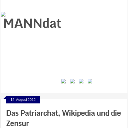
Start
Ziele
Väter
Jungen
Gesundheit
Gewalt
MANNstat
Themen
Videos
Feminismus
Kontakt
15. August 2012
Das Patriarchat, Wikipedia und die
Zensur